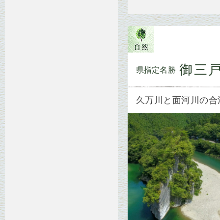
御三
県指定名勝
久万川と面河川の合