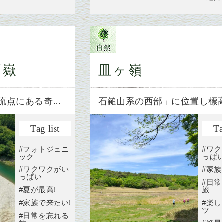
戸嶽
皿ヶ嶺
流点にある奇…
石鎚山系の西部」に位置し標
Tag list
Ta
#フォトジェニ
#ワ
ック
っぱ
#ワクワクがい
#家族
っぱい
#日
#夏が最高!
旅
#家族で来たい!
#楽
ツ
#日常を忘れる