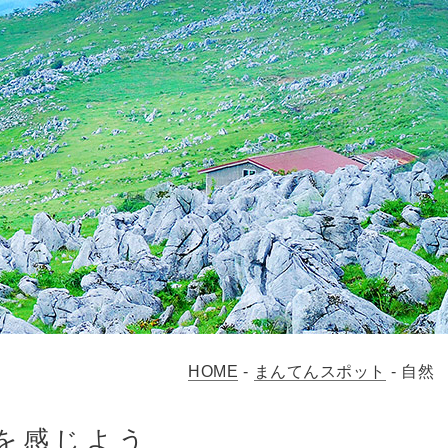
HOME
-
まんてんスポット
-
自然
を感じよう