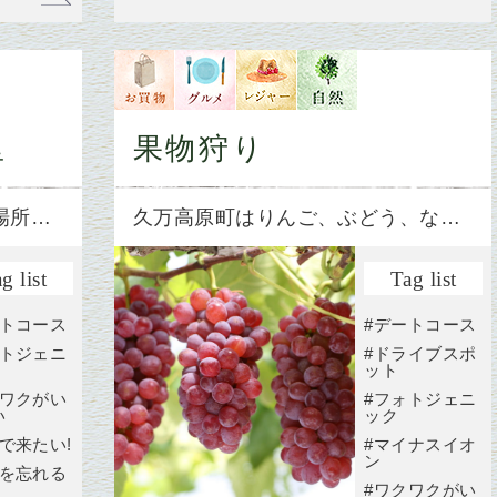
里
果物狩り
場所…
久万高原町はりんご、ぶどう、な…
g list
Tag list
ートコース
#デートコース
ォトジェニ
#ドライブスポ
ット
クワクがい
#フォトジェニ
い
ック
で来たい!
#マイナスイオ
ン
常を忘れる
#ワクワクがい