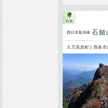
石鎚
西日本最高峰
久万高原町と西条市