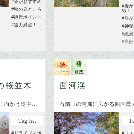
#昼がおすすめ
#春
#秋の見どころ
め！
#絶景ポイント
#昼
#迫力満点！
#神
#絶
#自
の桜並木
面河渓
に向かう途中…
石鎚山の南麓に広がる四国最
Tag list
Ta
#ドライブスポ
#フ