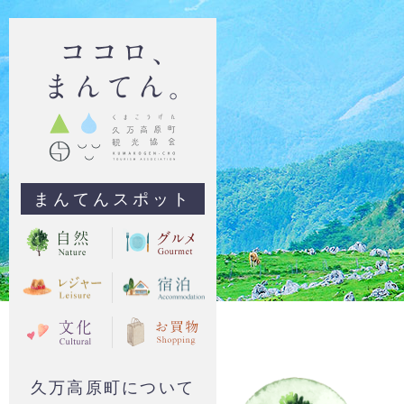
まんてんスポット
久万高原町について