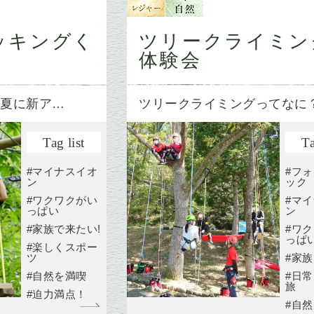
ッキングく
ツリークライミン
体験会
年夏に新ア…
ツリークライミングってなに
Tag list
Ta
#マイナスイオ
#フ
ン
ック
#ワクワクがい
#マ
っぱい
ン
#家族で来たい!
#ワ
っぱ
#楽しくスポー
ツ
#家族
#自然を満喫
#日
旅
#迫力満点！
#自