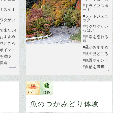
#ドライブスポ
イナスイオ
ット
#フォトジェニ
クワクがい
ック
い
#ワクワクがい
で来たい!
っぱい
がおすすめ
#日常を忘れる
旅
の見どころ
#昼がおすすめ
景ポイント
#秋の見どころ
然を満喫
#絶景ポイント
力満点！
#自然を満喫
魚のつかみどり体験