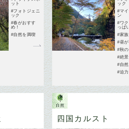
ット
ック
#フォトジェニ
#マ
ック
ン
#春がおすす
#ワ
め！
っぱ
#自然を満喫
#家族
#昼
#秋
#絶
#自
#迫
屋
四国カルスト