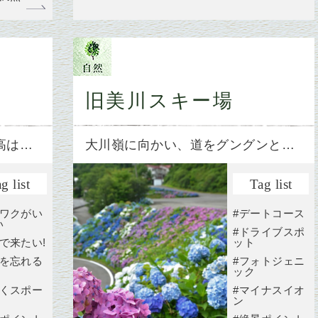
旧美川スキー場
高は…
大川嶺に向かい、道をグングンと…
g list
Tag list
クワクがい
#デートコース
い
#ドライブスポ
で来たい!
ット
常を忘れる
#フォトジェニ
ック
しくスポー
#マイナスイオ
ン