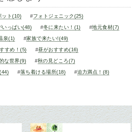
ット(10)
#
フォトジェニック(25)
いっぱい(48)
#
冬に来たい！(1)
#
地元食材(7)
泉(1)
#
家族で来たい!(49)
すすめ！(5)
#
昼がおすすめ(16)
的な世界(9)
#
秋の見どころ(7)
44)
#
落ち着ける場所(18)
#
迫力満点！(8)