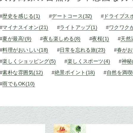
#
歴史を感じる(1)
#
デートコース(32)
#
ドライブスポ
#
マイナスイオン(21)
#
ライトアップ(1)
#
ワクワクが
#
夏が最高!(9)
#
夜も楽しめる(8)
#
夜桜(1)
#
天然温
#
料理がおいしい(18)
#
日常を忘れる旅(23)
#
春がお
#
楽しくショッピング(5)
#
楽しくスポーツ(4)
#
神秘
#
素朴な雰囲気(12)
#
絶景ポイント(18)
#
自然を満喫(
#
雨でもOK(10)