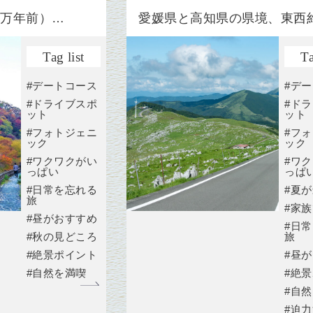
0万年前）…
愛媛県と高知県の県境、東西
Tag list
Ta
#デートコース
#デ
#ドライブスポ
#ド
ット
ット
#フォトジェニ
#フ
ック
ック
#ワクワクがい
#ワ
っぱい
っぱ
#日常を忘れる
#夏が
旅
#家族
#昼がおすすめ
#日
#秋の見どころ
旅
#絶景ポイント
#昼
#自然を満喫
#絶
#自
#迫