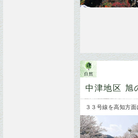
中津地区 旭
３３号線を高知方面