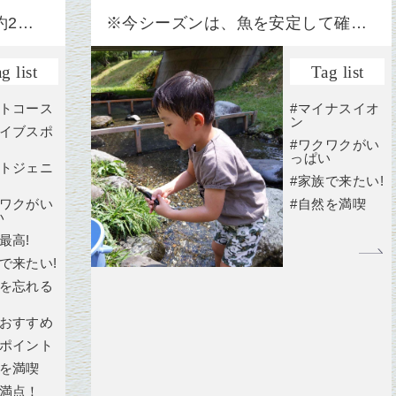
約2…
※今シーズンは、魚を安定して確…
g list
Tag list
ートコース
#マイナスイオ
ン
ライブスポ
#ワクワクがい
っぱい
ォトジェニ
#家族で来たい!
クワクがい
#自然を満喫
い
最高!
で来たい!
常を忘れる
がおすすめ
景ポイント
然を満喫
力満点！