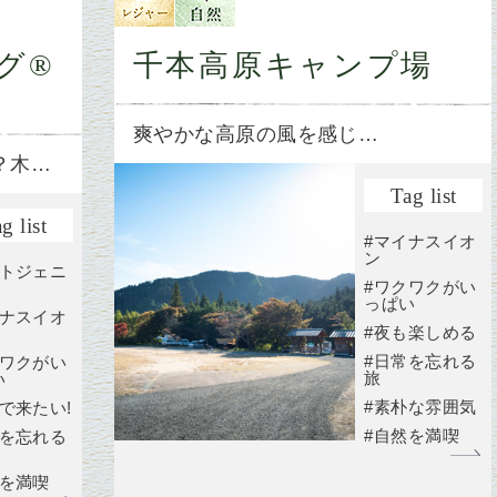
グ®
千本高原キャンプ場
爽やかな高原の風を感じ…
？木…
Tag list
g list
#マイナスイオ
ン
ォトジェニ
#ワクワクがい
っぱい
イナスイオ
#夜も楽しめる
#日常を忘れる
クワクがい
旅
い
#素朴な雰囲気
で来たい!
#自然を満喫
常を忘れる
然を満喫