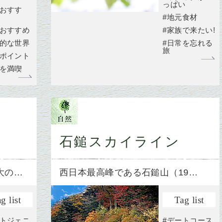
っぱい
がおすす
#地元食材
がおすすめ
#家族で来たい!
秘的な世界
#日常を忘れる
旅
景ポイント
然を満喫
石鎚スカイライン
大の…
西日本最高峰である石鎚山（19…
g list
Tag list
ォトジェニ
#デートコース