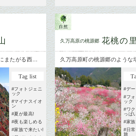
山
花桃の
久万高原の桃源郷
にまたがる西…
久万高原町の桃源郷のような
Tag list
Ta
#フォトジェニ
#デ
ック
#フ
#マイナスイオ
ック
ン
#ワ
#夏が最高!
っぱ
#夜も楽しめる
#家族
#家族で来たい!
#日
旅