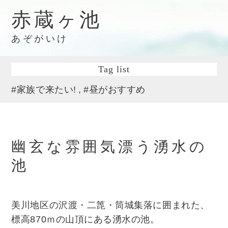
赤蔵ヶ池
あぞがいけ
Tag list
#家族で来たい!
#昼がおすすめ
幽玄な雰囲気漂う湧水の
池
美川地区の沢渡・二箆・筒城集落に囲まれた、
標高870ｍの山頂にある湧水の池。