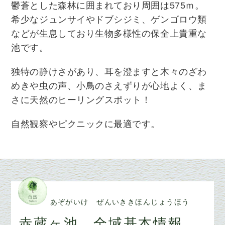
鬱蒼とした森林に囲まれており周囲は575ｍ。
希少なジュンサイやドブシジミ、ゲンゴロウ類
などが生息しており生物多様性の保全上貴重な
池です。
独特の静けさがあり、耳を澄ますと木々のざわ
めきや虫の声、小鳥のさえずりが心地よく、ま
さに天然のヒーリングスポット！
自然観察やピクニックに最適です。
あぞがいけ ぜんいききほんじょうほう
赤蔵ヶ池 全域基本情報