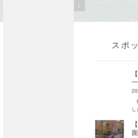
スポ
20
昨
し
【