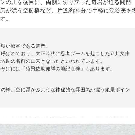
ーンの川を横目に、両側に切り立った奇岩が迫る関門
気が漂う空船橋など、片道約20分で手軽に渓谷美を
です。
の狭い峡谷である関門。
も呼ばれており、大正時代に忍者ブームを起こした立川文庫
飛佐助の名前の由来となったといわれています。
のそばには「猿飛佐助発祥の地記念碑」もあります。
木の橋。空に浮かぶような神秘的な雰囲気が漂う絶景ポイン