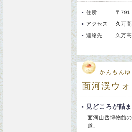
住所
〒79
アクセス
久万高
連絡先
久万高原
かんもんゆ
面河渓ウォ
見どころが詰ま
面河山岳博物館の
道。