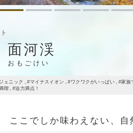
ット
面河渓
おもごけい
トジェニック
#マイナスイオン
#ワクワクがいっぱい
#家族
満喫
#迫力満点！
ここでしか味わえない、自