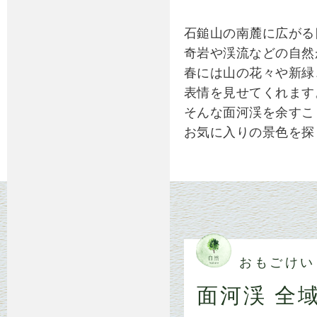
石鎚山の南麓に広がる
奇岩や渓流などの自然
春には山の花々や新緑
表情を見せてくれます
そんな面河渓を余すこ
お気に入りの景色を探
おもごけい
面河渓 全