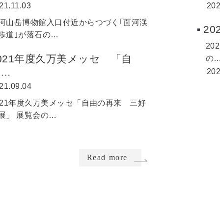
21.11.03
202
河山岳博物館入口付近からつづく｢面河渓
2
歩道｣が落石の…
2
021年度久万美メッセ 「自
の
由…
202
21.09.04
021年度久万美メッセ「自由の再来 三好
展」 展覧会の…
Read more