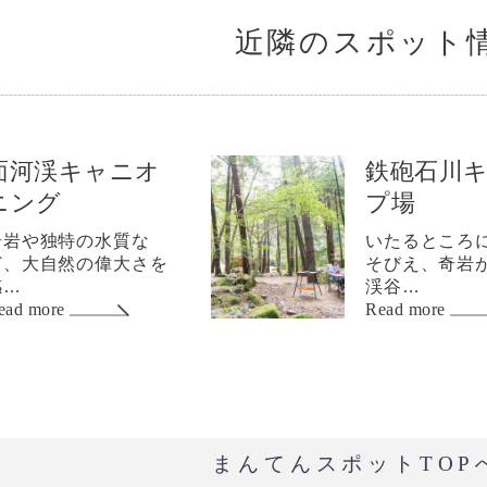
近隣のスポット
面河渓キャニオ
鉄砲石川
ニング
プ場
奇岩や独特の水質な
いたるところ
ど、大自然の偉大さを
そびえ、奇岩
感…
渓谷…
ead more
Read more
まんてんスポットTOP