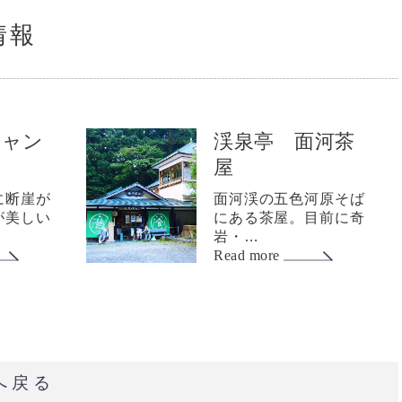
情報
キャン
渓泉亭 面河茶
屋
に断崖が
面河渓の五色河原そば
が美しい
にある茶屋。目前に奇
岩・…
Read more
へ戻る