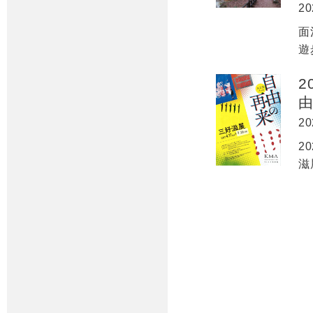
20
面
遊
2
20
2
滋