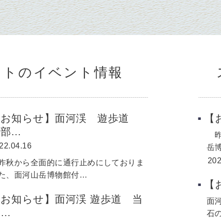
ットのイベント情報
【お知らせ】面河渓 遊歩道
【
一部…
昨
22.04.16
岳
202
秋から全面的に通行止めにしておりま
た、面河山岳博物館付…
【
お知らせ】面河渓 遊歩道 当
面
面…
石