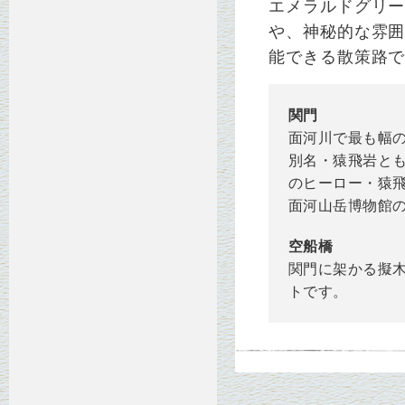
エメラルドグリ
や、神秘的な雰囲
能できる散策路
関門
面河川で最も幅
別名・猿飛岩と
のヒーロー・猿
面河山岳博物館
空船橋
関門に架かる擬
トです。