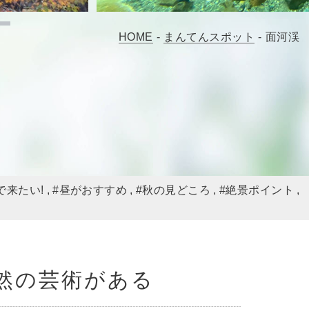
HOME
-
まんてんスポット
-
面河渓
で来たい!
#昼がおすすめ
#秋の見どころ
#絶景ポイント
然の芸術がある