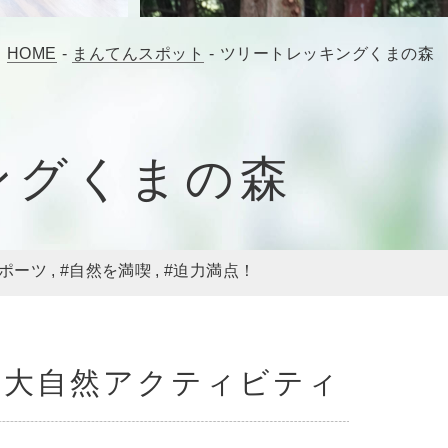
HOME
-
まんてんスポット
-
ツリートレッキングくまの森
ングくまの森
スポーツ
#自然を満喫
#迫力満点！
る大自然アクティビティ