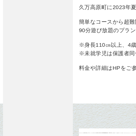
久万高原町に2023
簡単なコースから超難
90分遊び放題のプラ
※身長110㎝以上、4
※未就学児は保護者同
料金や詳細はHPをご