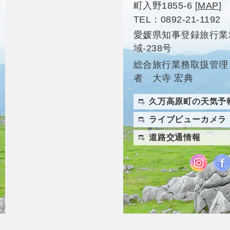
町入野1855-6
[
MAP
]
TEL
0892-21-1192
愛媛県知事登録旅行業
域-238号
総合旅行業務取扱管理
者 大寺 宏典
久万高原町の天気予
ライブビューカメラ
道路交通情報