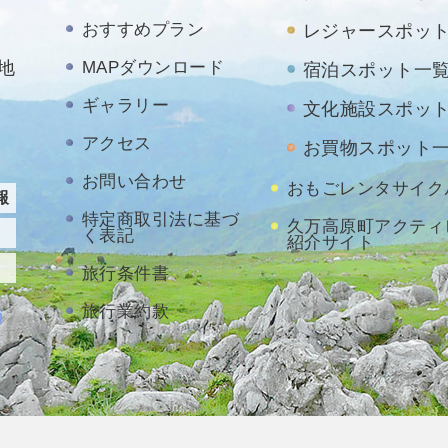
おすすめプラン
レジャースポッ
地
MAPダウンロード
宿泊スポット一
ギャラリー
文化施設スポッ
アクセス
お買物スポット
お問い合わせ
おもごレンタサイク
報
特定商取引法に基づ
久万高原町アクティ
く表記
紹介サイト
旅行条件書
旅行業約款