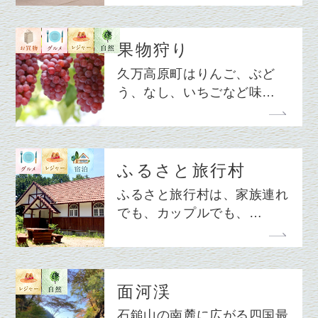
果物狩り
久万高原町はりんご、ぶど
う、なし、いちごなど味…
ふるさと旅行村
ふるさと旅行村は、家族連れ
でも、カップルでも、…
面河渓
石鎚山の南麓に広がる四国最