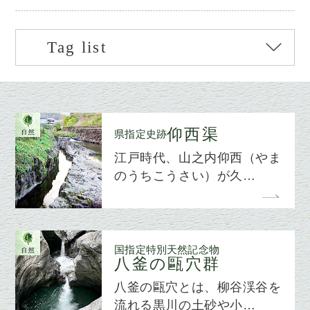
Tag list
仰西渠
県指定史跡
江戸時代、山之内仰西（やま
のうちこうさい）が久…
国指定特別天然記念物
八釜の甌穴群
八釜の甌穴とは、柳谷渓谷を
流れる黒川の土砂や小…