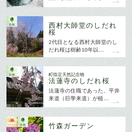
西村大師堂のしだれ
桜
2代目となる西村大師堂のし
だれ桜は樹齢10年以…
町指定天然記念物
法蓮寺のしだれ桜
法蓮寺の住職であった、平井
来道（巨學来道）が植…
竹森ガーデン