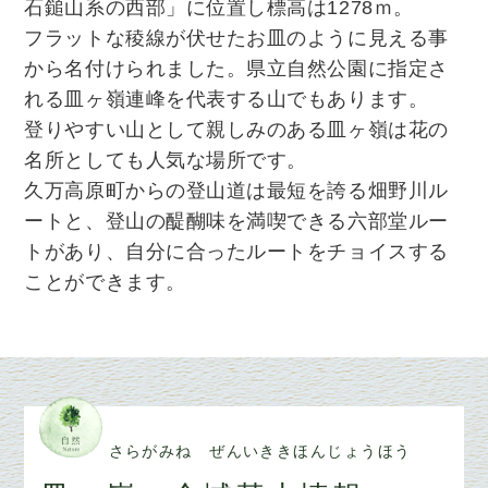
石鎚山系の西部」に位置し標高は1278ｍ。
フラットな稜線が伏せたお皿のように見える事
から名付けられました。県立自然公園に指定さ
れる皿ヶ嶺連峰を代表する山でもあります。
登りやすい山として親しみのある皿ヶ嶺は花の
名所としても人気な場所です。
久万高原町からの登山道は最短を誇る畑野川ル
ートと、登山の醍醐味を満喫できる六部堂ルー
トがあり、自分に合ったルートをチョイスする
ことができます。
さらがみね ぜんいききほんじょうほう