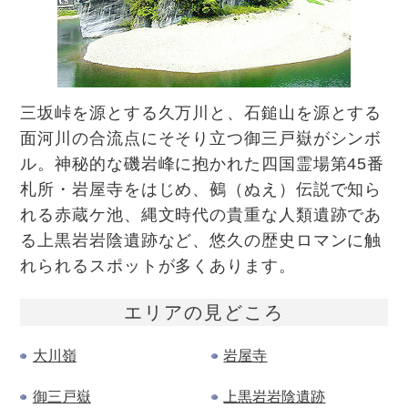
三坂峠を源とする久万川と、石鎚山を源とする
面河川の合流点にそそり立つ御三戸嶽がシンボ
ル。神秘的な磯岩峰に抱かれた四国霊場第45番
札所・岩屋寺をはじめ、鵺（ぬえ）伝説で知ら
れる赤蔵ケ池、縄文時代の貴重な人類遺跡であ
る上黒岩岩陰遺跡など、悠久の歴史ロマンに触
れられるスポットが多くあります。
エリアの
見どころ
大川嶺
岩屋寺
御三戸嶽
上黒岩岩陰遺跡