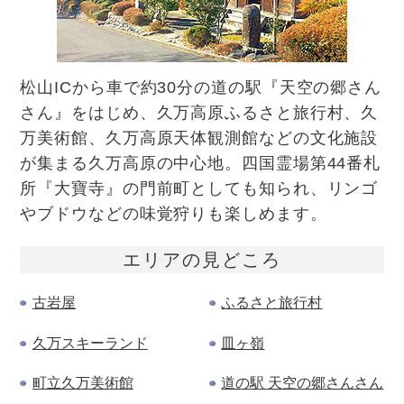
松山ICから車で約30分の道の駅『天空の郷さん
さん』をはじめ、久万高原ふるさと旅行村、久
万美術館、久万高原天体観測館などの文化施設
が集まる久万高原の中心地。四国霊場第44番札
所『大寶寺』の門前町としても知られ、リンゴ
やブドウなどの味覚狩りも楽しめます。
エリアの
見どころ
古岩屋
ふるさと旅行村
久万スキーランド
皿ヶ嶺
町立久万美術館
道の駅 天空の郷さんさん