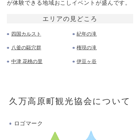
が体験できる地域おこしイベントが盛んです。
エリアの
見どころ
四国カルスト
紀年の滝
八釜の甌穴群
権現の滝
中津 花桃の里
伊豆ヶ谷
久万高原町観光協会について
ロゴマーク