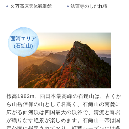
久万高原天体観測館
法蓮寺のしだれ桜
面河
エリア
(石鎚山)
標高1982m、西日本最高峰の石鎚山は、古くか
ら山岳信仰の山として名高く、石鎚山の南麓に
広がる面河渓は四国最大の渓谷で、清流と奇岩
が織りなす絶景が楽しめます。石鎚山一帯は国
定公園に指定されており、紅葉シーズンには多