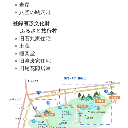
岩屋
八釜の甌穴群
登録有形文化財
ふるさと旅行村
旧石丸家住宅
土蔵
極楽堂
旧渡邊家住宅
旧尾花隠居屋