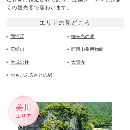
くの観光客で賑わいます。
エリアの
見どころ
面河渓
御来光の滝
石鎚山
面河山岳博物館
大成の柱
大寶寺
おもごふるさとの駅
美川
エリア