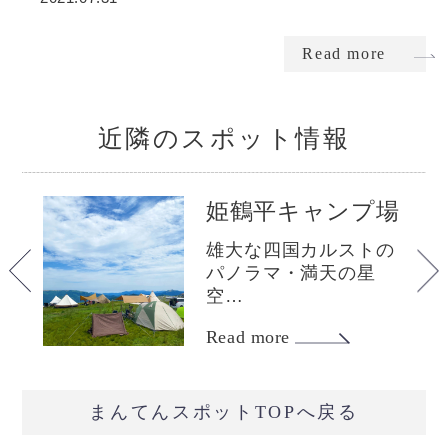
Read more
近隣のスポット情報
姫鶴平キャンプ場
谷
雄大な四国カルストの
土
パノラマ・満天の星
空…
Read more
まんてんスポットTOPへ戻る