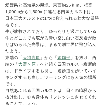
愛媛県と高知県の県境、東西約25ｋｍ、標高
1,000mから1,500mに連なる四国カルストは、
日本三大カルストの1つに数えられる壮大な景勝
地です。
牛が放牧されており、ゆったりと過ごしている
牛とどこまでも広がる青い空に白い石灰岩が散
りばめられた光景は、まるで別世界に飛び込ん
だよう。
東端の「
天狗高原
」から「
姫鶴平
」を抜け、西
端の「
大野ヶ原
」へと続く四国カルスト縦断線
は、
ドライブするも良し、遊歩道を歩いてハイ
キングするも良し。ツーリングにも人気の場所
です。
自然あふれる四国カルストは、日々の喧騒から
抜け出し、心も身体もリフレッシュさせてくれ
ることでしょう。