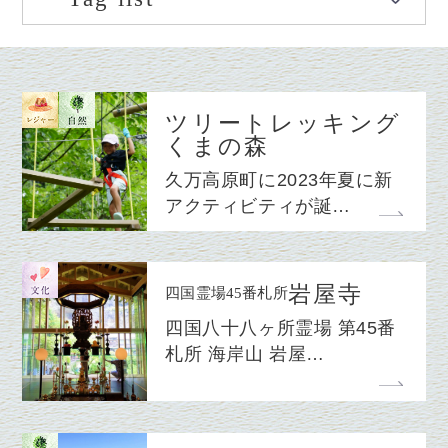
ツリートレッキング
くまの森
久万高原町に2023年夏に新
アクティビティが誕…
岩屋寺
四国霊場45番札所
四国八十八ヶ所霊場 第45番
札所 海岸山 岩屋…