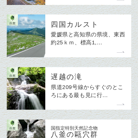
四国カルスト
愛媛県と高知県の県境、東西
約25ｋｍ、標高1,…
遅越の滝
県道209号線からすぐのとこ
ろにある最も見に行…
国指定特別天然記念物
八釜の甌穴群