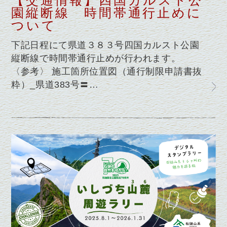
【交通情報】四国カルスト公
園縦断線 時間帯通行止めに
ついて
下記日程にて県道３８３号四国カルスト公園
縦断線で時間帯通行止めが行われます。
〈参考〉 施工箇所位置図（通行制限申請書抜
粋）_県道383号〓…