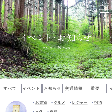
すべて
イベント
お知らせ
交通情報
重要
お買物
グルメ
レジャー
宿泊
文化
自然