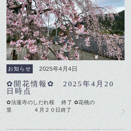
2025年4月4日
お知らせ
✿開花情報✿ 2025年4月20
日時点
✿法蓮寺のしだれ桜 終了 ✿花桃の
里 ４月２０日終了