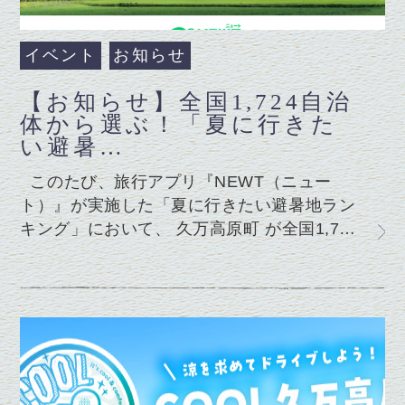
イベント
お知らせ
【お知らせ】全国1,724自治
体から選ぶ！「夏に行きた
い避暑…
このたび、旅行アプリ『NEWT（ニュー
ト）』が実施した「夏に行きたい避暑地ラン
キング」において、 久万高原町 が全国1,7…