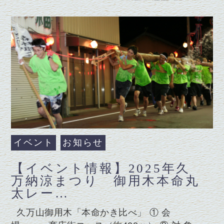
イベント
お知らせ
【イベント情報】2025年久
万納涼まつり 御用木本命丸
太レー…
久万山御用木「本命かき比べ」 ① 会