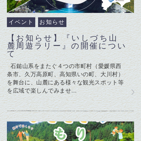
イベント
お知らせ
【お知らせ】『いしづち山
麓周遊ラリー』の開催につい
て
石鎚山系をまたぐ４つの市町村（愛媛県西
条市、久万高原町、高知県いの町、大川村）
を舞台に、山麓にある様々な観光スポット等
を広域で楽しんでみませ…