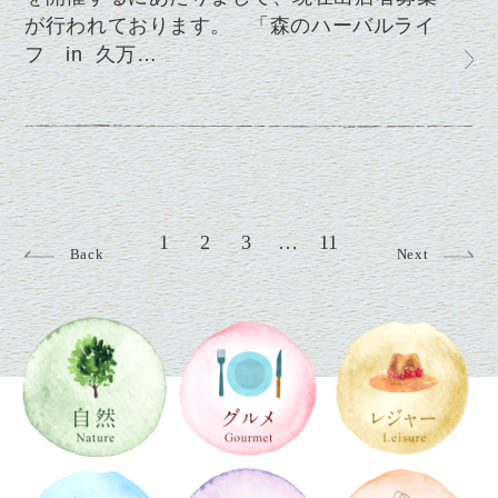
が行われております。 「森のハーバルライ
フ in 久万…
1
2
3
…
11
Back
Next