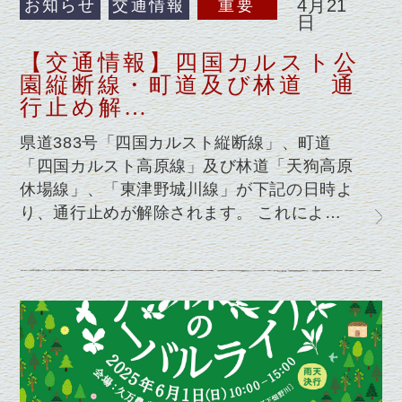
4月21
お知らせ
交通情報
重要
日
【交通情報】四国カルスト公
園縦断線・町道及び林道 通
行止め解…
県道383号「四国カルスト縦断線」、町道
「四国カルスト高原線」及び林道「天狗高原
休場線」、「東津野城川線」が下記の日時よ
り、通行止めが解除されます。 これによ…