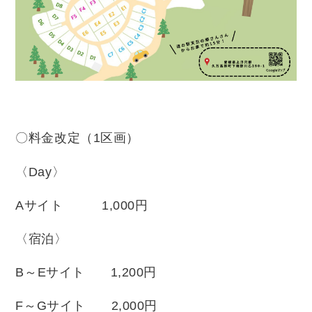
〇料金改定（
1
区画）
〈
Day
〉
A
サイト
1,000
円
〈宿泊〉
B
～
E
サイト
1,200
円
F
～
G
サイト
2,000
円