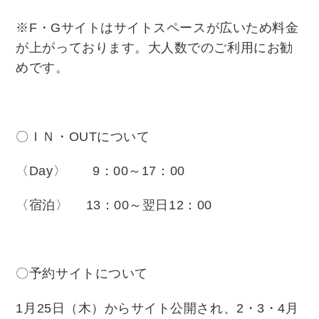
※
F
・
G
サイトはサイトスペースが広いため料金
が上がっております。大人数でのご利用にお勧
めです。
〇ＩＮ・
OUT
について
〈
Day
〉
9
：
00
～
17
：
00
〈宿泊〉
13
：
00
～翌日
12
：
00
〇予約サイトについて
1
月
25
日（木）からサイト公開され、
2
・
3・4
月