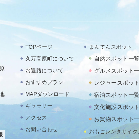
TOPページ
まんてんスポット
自然スポット一
久万高原町について
原
お遍路について
グルメスポット
おすすめプラン
レジャースポッ
地
MAPダウンロード
宿泊スポット一
ギャラリー
文化施設スポッ
アクセス
お買物スポット
お問い合わせ
おもごレンタサイク
報