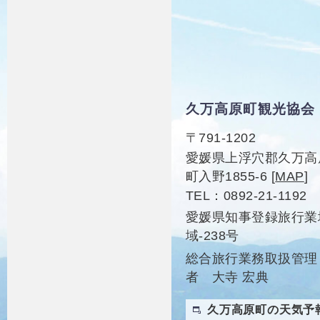
久万高原町観光協会
〒791-1202
愛媛県上浮穴郡久万高
町入野1855-6
[
MAP
]
TEL
0892-21-1192
愛媛県知事登録旅行業
域-238号
総合旅行業務取扱管理
者 大寺 宏典
久万高原町の天気予