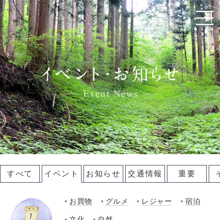
すべて
イベント
お知らせ
交通情報
重要
お買物
グルメ
レジャー
宿泊
文化
自然