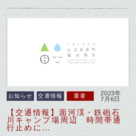
2023年
お知らせ
交通情報
重要
7月6日
【交通情報】面河渓・鉄砲石
川キャンプ場周辺 時間帯通
行止めに…