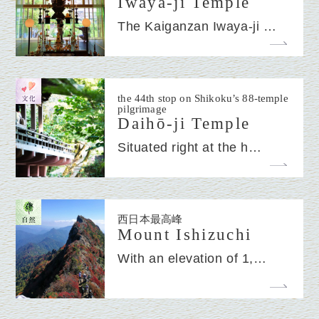
Iwaya-ji Temple
The Kaiganzan Iwaya-ji …
the 44th stop on Shikoku’s 88-temple
pilgrimage
Daihō-ji Temple
Situated right at the h…
西日本最高峰
Mount Ishizuchi
With an elevation of 1,…