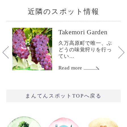
近隣のスポット情報
Takemori Garden
k
久万高原町で唯一、ぶ
どうの味覚狩りを行っ
農
てい…
と
Read more
まんてんスポットTOPへ戻る