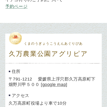
予約ページ
くまのうぎょうこうえんあぐりぴあ
久万農業公園アグリピア
住所
〒791-1212 愛媛県上浮穴郡久万高原町下
畑野川甲５００
[
google map
]
アクセス
久万高原町役場より車で10分