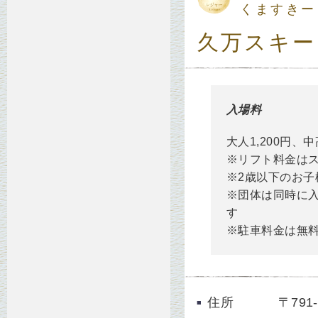
くますきー
久万スキー
入場料
大人1,200円、中
※リフト料金は
※2歳以下のお子
※団体は同時に入
す
※駐車料金は無
住所
〒79