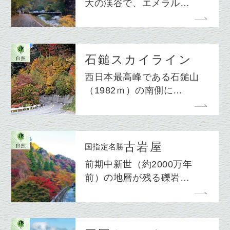
大の渓谷で、エメラル…
石鎚スカイライン
西日本最高峰である石鎚山
（1982ｍ）の南側に…
古岩屋
国指定名勝
前期中新世（約2000万年
前）の地層が残る礫岩…