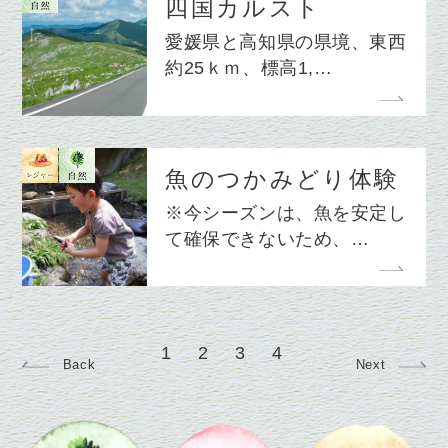
四国カルスト
愛媛県と高知県の県境、東西
約25ｋｍ、標高1,…
魚のつかみどり体験
※今シーズンは、魚を安定し
て確保できないため、…
1
2
3
4
Back
Next