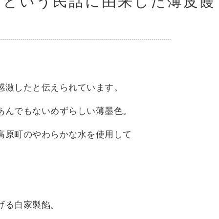
たという民話に由来した薄皮饅
感激したと伝えられています。
あんでもないめずらしい薄墨色。
高原町のやわらかな水を使用して
げる自家製餡。