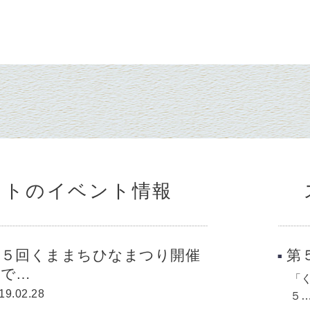
ットのイベント情報
第５回くままちひなまつり開催
第
中で…
「
19.02.28
５