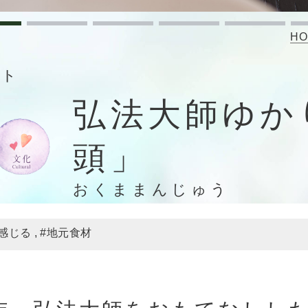
HO
ット
弘法大師ゆか
頭」
おくままんじゅう
感じる
#地元食材