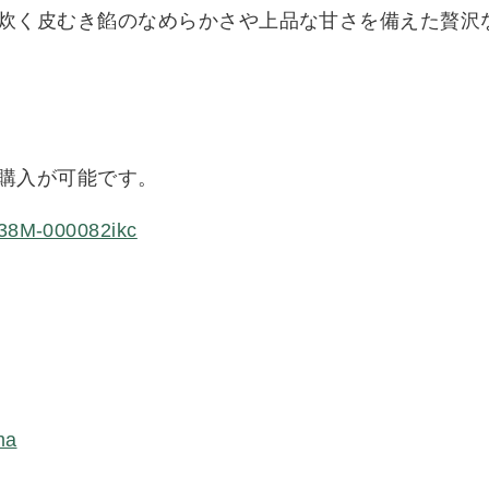
炊く皮むき餡のなめらかさや上品な甘さを備えた贅沢
購入が可能です。
p/38M-000082ikc
ma