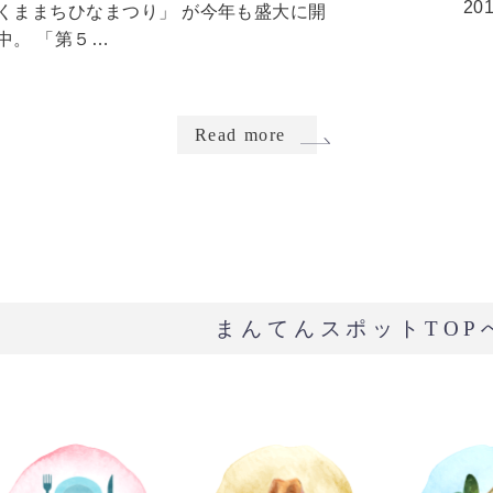
201
くままちひなまつり」 が今年も盛大に開
中。 「第５…
Read more
まんてんスポットTOP