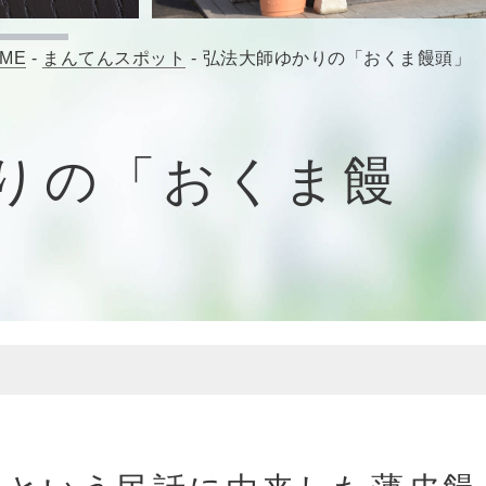
ME
-
まんてんスポット
-
弘法大師ゆかりの「おくま饅頭」
りの「おくま饅