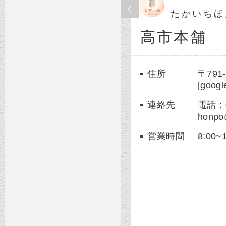
たかいちほ
高市本舗
住所
〒79
[
googl
連絡先
電話：0
honpo@
営業時間
8:00