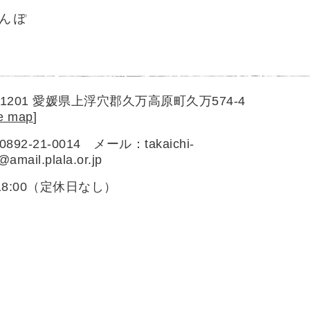
んぽ
1-1201 愛媛県上浮穴郡久万高原町久万574-4
e map
]
892-21-0014 メール：takaichi-
amail.plala.or.jp
~18:00（定休日なし）