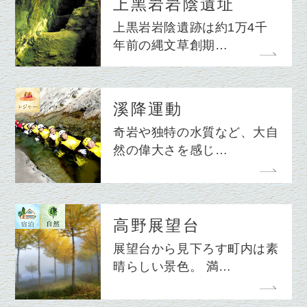
上黑岩岩陰遺址
上黒岩岩陰遺跡は約1万4千
年前の縄文草創期…
溪降運動
奇岩や独特の水質など、大自
然の偉大さを感じ…
高野展望台
展望台から見下ろす町内は素
晴らしい景色。 満…