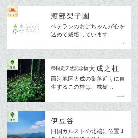
渡部梨子園
ベテランのおばちゃんが心を
込めて栽培しています…
大成之柱
県指定天然記念物
面河地区大成の集落近くに自
生するこの桂は、株樹…
伊豆谷
四国カルストの北端に位置す