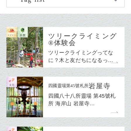
ツリークライミング
®体験会
ツリークライミングってな
に？木と友だちになるっ…
岩屋寺
四國靈場第45號札所
四國八十八所靈場 第45號札
所 海岸山 岩屋寺…