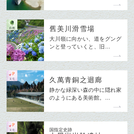
舊美川滑雪場
大川嶺に向かい、道をグング
ンと登っていくと、旧…
久萬青銅之迴廊
静かな緑深い森の中に隠れ家
のようにある美術館。…
国指定史跡