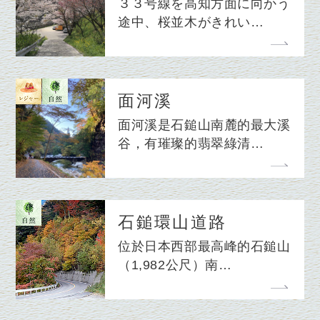
３３号線を高知方面に向かう
途中、桜並木がきれい…
面河溪
面河溪是石鎚山南麓的最大溪
谷，有璀璨的翡翠綠清…
石鎚環山道路
位於日本西部最高峰的石鎚山
（1,982公尺）南…