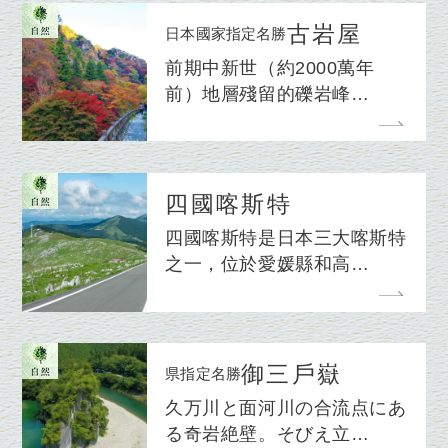
古岩屋
日本國家指定名勝
前期中新世（約2000萬年
前）地層殘留的礫岩峰…
四國喀斯特
四國喀斯特是日本三大喀斯特
之一，位於愛媛縣和高…
御三戶嶽
県指定名勝
久万川と面河川の合流点にあ
る奇岩絶壁。そびえ立…