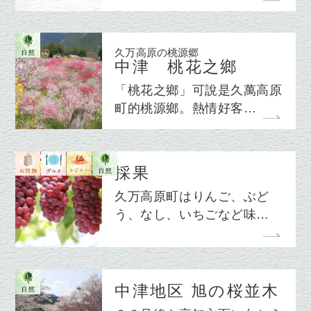
久万高原の桃源郷
中津 桃花之鄉
「桃花之鄉」可說是久萬高原
町的桃源鄉。熱情好客…
採果
久万高原町はりんご、ぶど
う、なし、いちごなど味…
中津地区 旭の桜並木