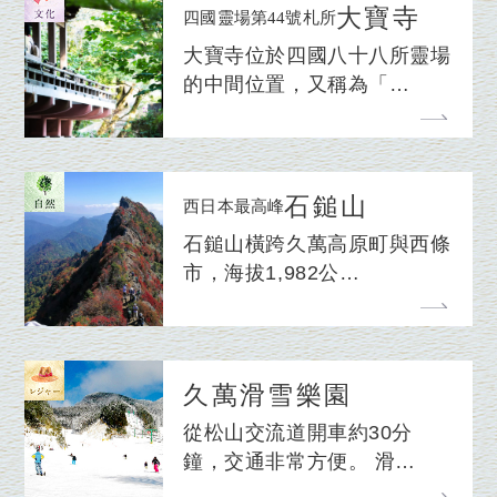
大寶寺
四國靈場第44號札所
大寶寺位於四國八十八所靈場
的中間位置，又稱為「…
石鎚山
西日本最高峰
石鎚山橫跨久萬高原町與西條
市，海拔1,982公…
久萬滑雪樂園
從松山交流道開車約30分
鐘，交通非常方便。 滑…