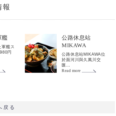
情報
軍艦
公路休息站
MIKAWA
た軍艦ス
980円
公路休息站MIKAWA位
於面河川與久萬川交
匯…
Read more
へ戻る