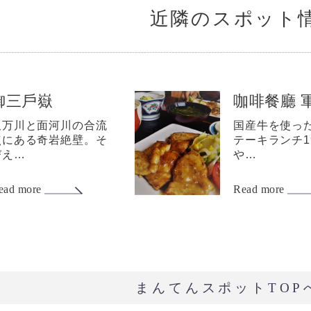
近隣のスポット
御三戶嶽
咖啡餐廳 
久万川と面河川の合流
国産牛を使っ
点にある奇岩絶壁。そ
テーキランチ1
びえ…
や…
ead more
Read more
まんてんスポットTOP