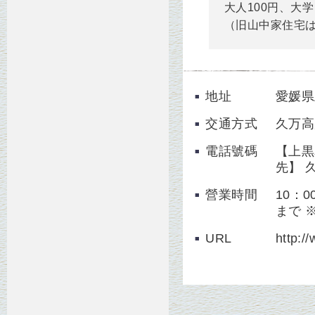
大人100円、大
（旧山中家住宅
地址
愛媛
交通方式
久万高
電話號碼
【上黒
先】 久
營業時間
10：
まで 
URL
http:/