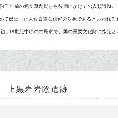
万4千年前の縄文草創期から後期にかけての人類遺跡。
めて出土した大変貴重な信仰の対象であるといわれる
宅は18世紀中頃の古民家で、国の重要文化財に指定さ
 上黒岩岩陰遺跡