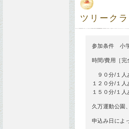
ツリークラ
参加条件 小
時間/費用［完
９０分/１人
１２０分/１人あ
１５０分/１人あ
久万運動公園
申込み日によ