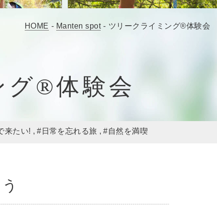
HOME
-
Manten spot
-
ツリークライミング®体験会
ング®体験会
で来たい!
#日常を忘れる旅
#自然を満喫
ろう