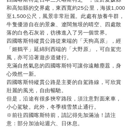
和高知縣的交界處，東西寬約25公里，海拔1,000
至1,500公尺，風景非常壯麗。此處有放養牛群，
牛隻優游自在的景象、遼闊無垠的晴空、四處散
落的白色石灰岩，彷彿進入了另一個世界。
四國喀斯特縱貫公路從東端的「天狗高原」，經
「姬鶴平」延綿到西端的「大野原」，可自駕兜
風，亦可沿著遊步道健行。
充滿自然氣息的四國喀斯特可讓你遠離塵囂，身
心煥然一新。
四國喀斯特縱貫公路是主要的自駕路線，可欣賞
壯麗的風光，自由暢馳。
但是，沿途有很多狹窄路段，須注意對面來車，
小心駕駛。此外，冬季積雪禁止通行。
※前往四國喀斯特前，請記得先加滿油！請注
意：部分加油站週六、日休息。