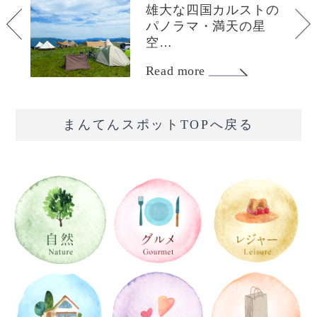
柳
雄大な四国カルストの
沙
パノラマ・満天の星
空…
Read more
まんてんスポットTOPへ戻る