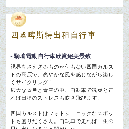
四國喀斯特出租自行車
騎著電動自行車欣賞絕美景致
視界をさえぎるものが何もない四国カルス
トの高原で、爽やかな風を感じながら楽し
くサイクリング！
広大な景色と青空の中、自転車で颯爽と走
れば日頃のストレスも吹き飛びます。
四国カルストはフォトジェニックなスポッ
トも盛りだくさん。自転車で走れば一生の
思い出になること間違いなし。