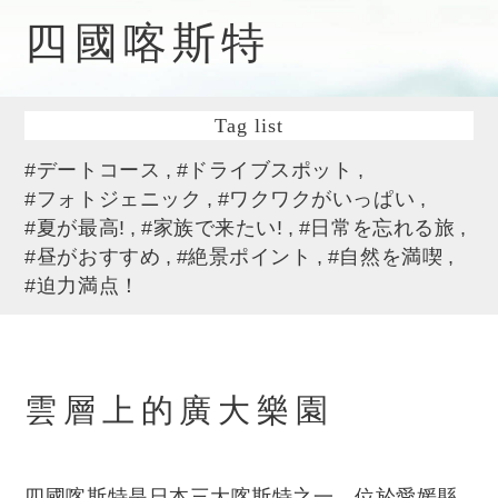
四國喀斯特
Tag list
#デートコース
#ドライブスポット
#フォトジェニック
#ワクワクがいっぱい
#夏が最高!
#家族で来たい!
#日常を忘れる旅
#昼がおすすめ
#絶景ポイント
#自然を満喫
#迫力満点！
雲層上的廣大樂園
四國喀斯特是日本三大喀斯特之一，位於愛媛縣