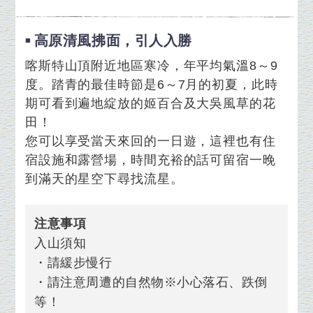
高原清風拂面，引人入勝
喀斯特山頂附近地區寒冷，年平均氣溫8～9
度。踏青的最佳時節是6～7月的初夏，此時
期可看到遍地綻放的姬百合及大吳風草的花
田！
您可以享受當天來回的一日遊，這裡也有住
宿設施和露營場，時間充裕的話可留宿一晚
到滿天的星空下尋找流星。
注意事項
入山須知
・請緩步慢行
・請注意周遭的自然物※小心落石、跌倒
等！