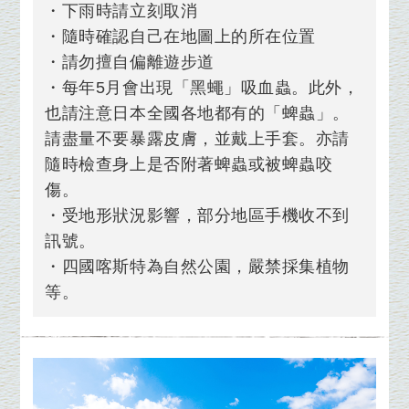
・下雨時請立刻取消
・隨時確認自己在地圖上的所在位置
・請勿擅自偏離遊步道
・每年5月會出現「黑蠅」吸血蟲。此外，
也請注意日本全國各地都有的「蜱蟲」。
請盡量不要暴露皮膚，並戴上手套。亦請
隨時檢查身上是否附著蜱蟲或被蜱蟲咬
傷。
・受地形狀況影響，部分地區手機收不到
訊號。
・四國喀斯特為自然公園，嚴禁採集植物
等。