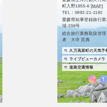
町入野1855-6
[
MAP
]
TEL
0892-21-1192
愛媛県知事登録旅行業
域-238号
総合旅行業務取扱管理
者 大寺 宏典
久万高原町の天気予
ライブビューカメラ
道路交通情報