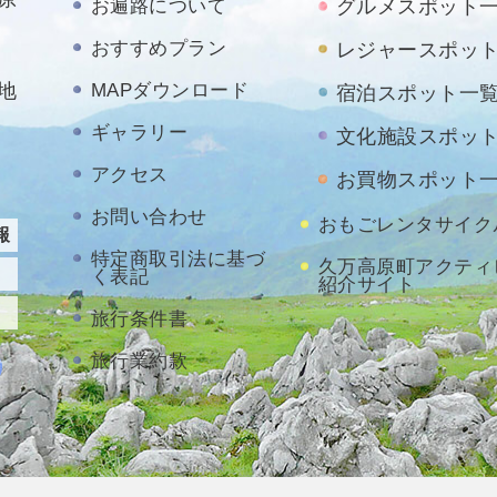
お遍路について
グルメスポット
おすすめプラン
レジャースポッ
地
MAPダウンロード
宿泊スポット一
ギャラリー
文化施設スポッ
アクセス
お買物スポット
お問い合わせ
おもごレンタサイク
報
特定商取引法に基づ
久万高原町アクティ
く表記
紹介サイト
旅行条件書
旅行業約款