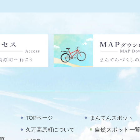
TOPページ
まんてんスポット
自然スポット一
久万高原町について
原