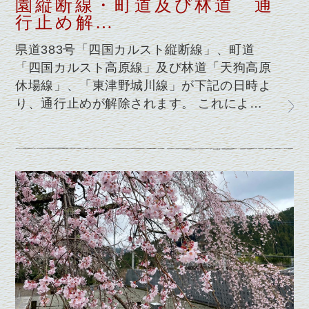
園縦断線・町道及び林道 通
行止め解…
県道383号「四国カルスト縦断線」、町道
「四国カルスト高原線」及び林道「天狗高原
休場線」、「東津野城川線」が下記の日時よ
り、通行止めが解除されます。 これによ…