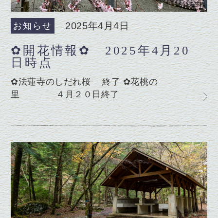
2025年4月4日
お知らせ
✿開花情報✿ 2025年4月20
日時点
✿法蓮寺のしだれ桜 終了 ✿花桃の
里 ４月２０日終了