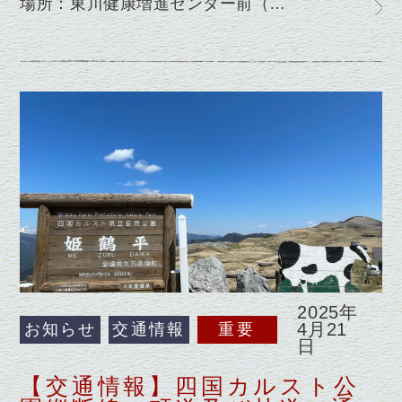
場所：東川健康増進センター前（…
2025年
4月21
お知らせ
交通情報
重要
日
【交通情報】四国カルスト公