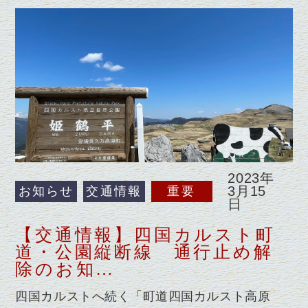
2023年
3月15
お知らせ
交通情報
重要
日
【交通情報】四国カルスト町
道・公園縦断線 通行止め解
除のお知…
四国カルストへ続く「町道四国カルスト高原