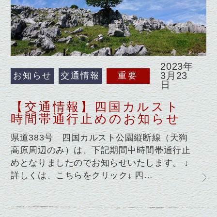
2023年
3月23
お知らせ
交通情報
重要
日
【交通情報】四国カルスト
時間帯通行止めのお知らせ
県道383号 四国カルスト公園縦断線（天狗
高原周辺のみ）は、下記期間中時間帯通行止
めとなりましたのでお知らせいたします。 ↓
詳しくは、こちらをクリック↓ 四…