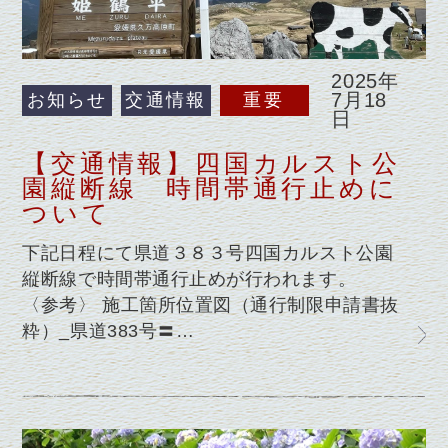
2025年
7月18
お知らせ
交通情報
重要
日
【交通情報】四国カルスト公
園縦断線 時間帯通行止めに
ついて
下記日程にて県道３８３号四国カルスト公園
縦断線で時間帯通行止めが行われます。
〈参考〉 施工箇所位置図（通行制限申請書抜
粋）_県道383号〓…