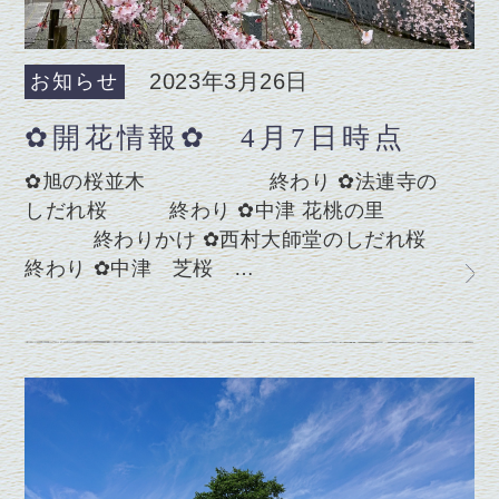
2023年3月26日
お知らせ
✿開花情報✿ 4月7日時点
✿旭の桜並木 終わり ✿法連寺の
しだれ桜 終わり ✿中津 花桃の里
終わりかけ ✿西村大師堂のしだれ桜
終わり ✿中津 芝桜 …