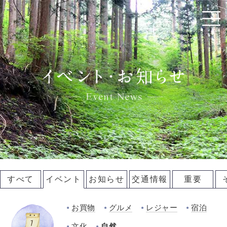
すべて
イベント
お知らせ
交通情報
重要
お買物
グルメ
レジャー
宿泊
文化
自然