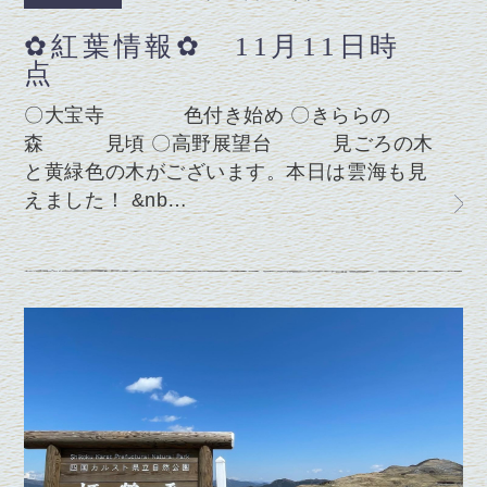
✿紅葉情報✿ 11月11日時
点
〇大宝寺 色付き始め 〇きららの
森 見頃 〇高野展望台 見ごろの木
と黄緑色の木がございます。本日は雲海も見
えました！ &nb…