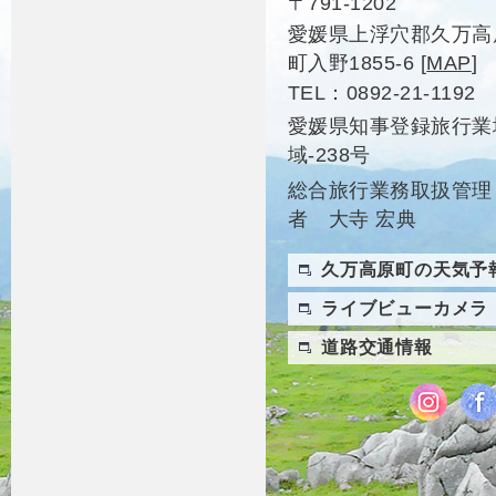
〒791-1202
愛媛県上浮穴郡久万高
町入野1855-6
[
MAP
]
TEL
0892-21-1192
愛媛県知事登録旅行業
域-238号
総合旅行業務取扱管理
者 大寺 宏典
久万高原町の天気予
ライブビューカメラ
道路交通情報