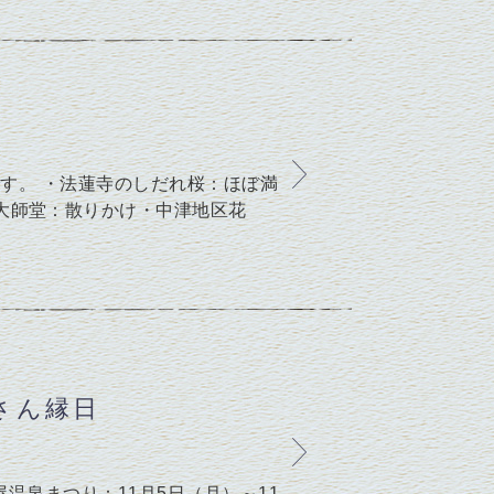
です。 ・法蓮寺のしだれ桜：ほぼ満
大師堂：散りかけ・中津地区花
さん縁日
屋温泉まつり：11月5日（月）～11