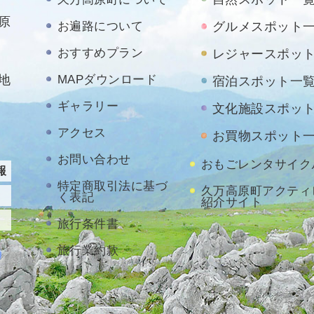
原
お遍路について
グルメスポット
おすすめプラン
レジャースポッ
地
MAPダウンロード
宿泊スポット一
ギャラリー
文化施設スポッ
アクセス
お買物スポット
お問い合わせ
おもごレンタサイク
報
特定商取引法に基づ
久万高原町アクティ
く表記
紹介サイト
旅行条件書
旅行業約款