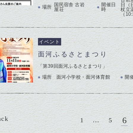
国民宿舎 古岩
開催日
日（
場所
屋荘
時
杖立温
（10:
イベント
面河ふるさとまつり
「第39回面河ふるさとまつり」
場所
面河小学校・面河体育館
開
ack
6
1
…
5