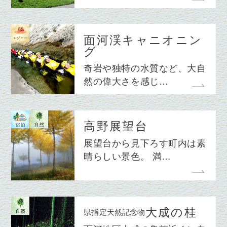
面河渓キャニオニン
グ
奇岩や独特の水質など、大自
然の偉大さを感じ…
高野展望台
展望台から見下ろす町内は素
晴らしい景色。 満…
大成の桂
県指定天然記念物