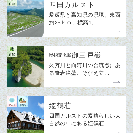
四国カルスト
愛媛県と高知県の県境、東西
約25ｋｍ、標高1,…
御三戸嶽
県指定名勝
久万川と面河川の合流点にあ
る奇岩絶壁。そびえ立…
姫鶴荘
四国カルストの素晴らしい大
自然の中にある姫鶴荘…