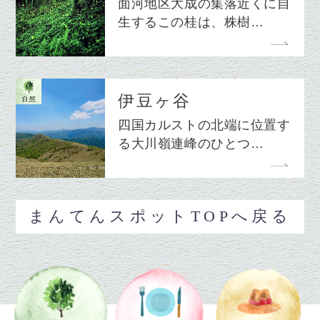
面河地区大成の集落近くに自
生するこの桂は、株樹…
伊豆ヶ谷
四国カルストの北端に位置す
る大川嶺連峰のひとつ…
まんてんスポットTOPへ戻る