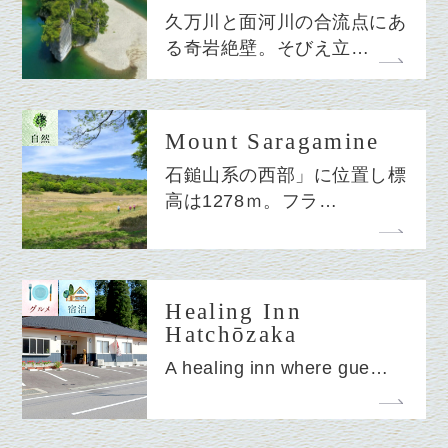
久万川と面河川の合流点にあ
る奇岩絶壁。そびえ立…
Mount Saragamine
石鎚山系の西部」に位置し標
高は1278ｍ。フラ…
Healing Inn
Hatchōzaka
A healing inn where gue…