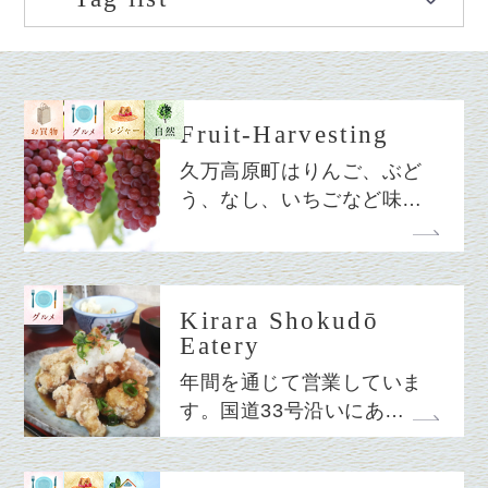
Fruit-Harvesting
久万高原町はりんご、ぶど
う、なし、いちごなど味…
Kirara Shokudō
Eatery
年間を通じて営業していま
す。国道33号沿いにあ…