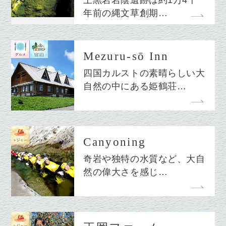
上黒岩岩陰遺跡は約1万4千
年前の縄文草創期…
Mezuru-sō Inn
四国カルストの素晴らしい大
自然の中にある姫鶴荘…
Canyoning
奇岩や独特の水質など、大自
然の偉大さを感じ…