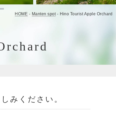
HOME
-
Manten spot
-
Hino Tourist Apple Orchard
Orchard
楽しみください。