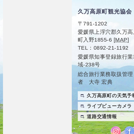
久万高原町観光協会
〒791-1202
愛媛県上浮穴郡久万高
町入野1855-6
[
MAP
]
TEL
0892-21-1192
愛媛県知事登録旅行業
域-238号
総合旅行業務取扱管理
者 大寺 宏典
久万高原町の天気予
ライブビューカメラ
道路交通情報