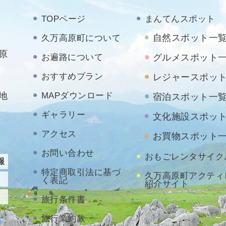
TOPページ
まんてんスポット
自然スポット一
久万高原町について
原
お遍路について
グルメスポット
おすすめプラン
レジャースポッ
地
MAPダウンロード
宿泊スポット一
ギャラリー
文化施設スポッ
アクセス
お買物スポット
お問い合わせ
おもごレンタサイク
報
特定商取引法に基づ
久万高原町アクティ
く表記
紹介サイト
旅行条件書
旅行業約款