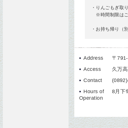
・りんごもぎ取り
※時間制限は
幼児
・お持ち帰り（別
Address
〒79
Access
久万高
Contact
(0892
Hours of
8月下
Operation