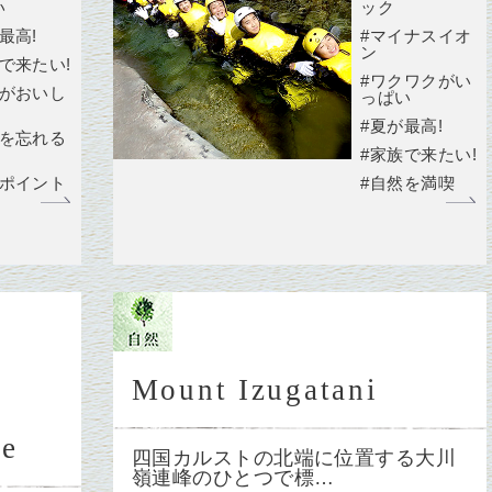
い
ック
最高!
#マイナスイオ
ン
で来たい!
#ワクワクがい
理がおいし
っぱい
#夏が最高!
常を忘れる
#家族で来たい!
景ポイント
#自然を満喫
Mount Izugatani
ee
四国カルストの北端に位置する大川
嶺連峰のひとつで標…