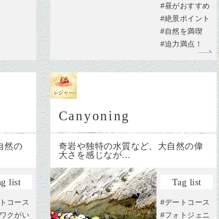
#昼がおすすめ
#絶景ポイント
#自然を満喫
#迫力満点！
Canyoning
自然の
奇岩や独特の水質など、大自然の偉
大さを感じなが…
g list
Tag list
ートコース
#デートコース
クワクがい
#フォトジェニ