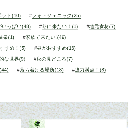
ット(10)
#
フォトジェニック(25)
いっぱい(48)
#
冬に来たい！(1)
#
地元食材(7)
泉(1)
#
家族で来たい!(49)
すすめ！(5)
#
昼がおすすめ(16)
的な世界(9)
#
秋の見どころ(7)
44)
#
落ち着ける場所(18)
#
迫力満点！(8)