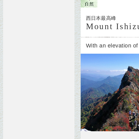
西日本最高峰
Mount Ishiz
With an elevation o