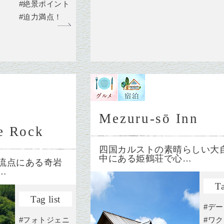
#絶景ポイント
#迫力満点！
Mezuru-sō Inn
e Rock
四国カルストの素晴らしい大
中にある姫鶴荘で心…
流点にある奇岩
…
Ta
Tag list
#デ
#フォトジェニ
#ワ