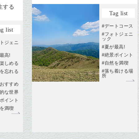
生する
Tag list
#デートコース
g list
#フォトジェニ
ック
ォトジェニ
#夏が最高!
#絶景ポイント
最高!
#自然を満喫
も楽しめる
#落ち着ける場
常を忘れる
所
がおすすめ
秘的な世界
景ポイント
然を満喫