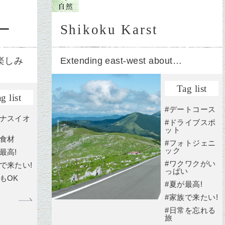
ー
Shikoku Karst
楽しみ
Extending east-west about…
Tag list
g list
#デートコース
イナスイオ
#ドライブスポ
ット
元食材
#フォトジェニ
ック
最高!
#ワクワクがい
で来たい!
っぱい
もOK
#夏が最高!
#家族で来たい!
#日常を忘れる
旅