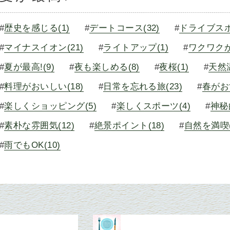
#
歴史を感じる(1)
#
デートコース(32)
#
ドライブスポ
#
マイナスイオン(21)
#
ライトアップ(1)
#
ワクワクが
#
夏が最高!(9)
#
夜も楽しめる(8)
#
夜桜(1)
#
天然温
#
料理がおいしい(18)
#
日常を忘れる旅(23)
#
春がお
#
楽しくショッピング(5)
#
楽しくスポーツ(4)
#
神秘
#
素朴な雰囲気(12)
#
絶景ポイント(18)
#
自然を満喫(
#
雨でもOK(10)