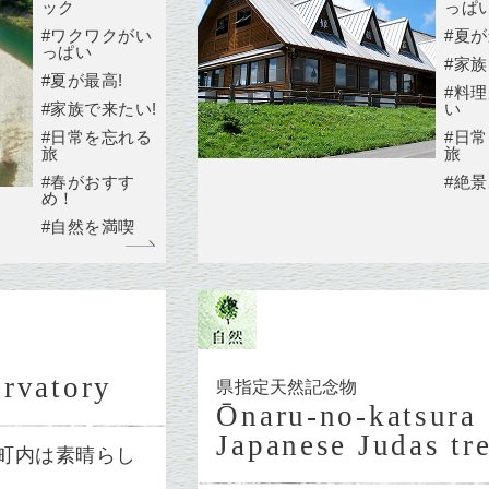
ック
っぱ
#ワクワクがい
#夏が
っぱい
#家族
#夏が最高!
#料
#家族で来たい!
い
#日常を忘れる
#日
旅
旅
#春がおすす
#絶
め！
#自然を満喫
rvatory
県指定天然記念物
Ōnaru-no-katsura
Japanese Judas tr
町内は素晴らし