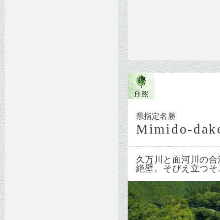
県指定名勝
Mimido-dak
久万川と面河川の合
絶壁。そびえ立つそ