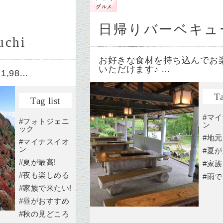
日帰りバーベキュ
uchi
お好きな食材を持ち込んでお
いただけます♪ …
f 1,98…
Ta
Tag list
#マ
#フォトジェニ
ン
ック
#地
#マイナスイオ
ン
#夏が
#夏が最高!
#家族
#夜も楽しめる
#雨で
#家族で来たい!
#昼がおすすめ
#秋の見どころ