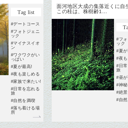
面河地区大成の集落近くに自
この桂は、株樹齢1…
Tag list
#デートコース
Ta
#フォトジェニ
ック
#フ
#マイナスイオ
ック
ン
#夏が
#ワクワクがい
#夜
っぱい
#日
#夏が最高!
旅
#夜も楽しめる
#昼
#家族で来たい!
#神
#日常を忘れる
#絶
旅
#自
#自然を満喫
#落ち着ける場
所