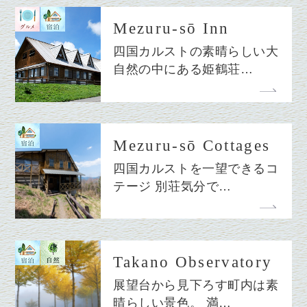
Mezuru-sō Inn
四国カルストの素晴らしい大
自然の中にある姫鶴荘…
Mezuru-sō Cottages
四国カルストを一望できるコ
テージ 別荘気分で…
Takano Observatory
展望台から見下ろす町内は素
晴らしい景色。 満…