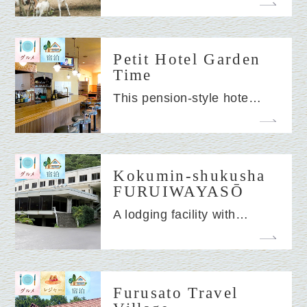
Petit Hotel Garden
Time
This pension-style hote…
Kokumin-shukusha
FURUIWAYASŌ
A lodging facility with…
Furusato Travel