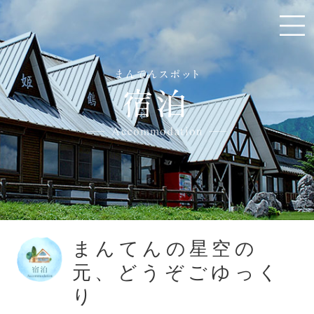
まんてんの星空の
元、どうぞごゆっく
り