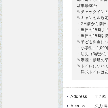
駐車場30台
※チェックイン
※キャンセル規
・2日前から前日
・当日の15時ま
・当日の15時以
※子ども料金に
・小学生…1,00
・幼児（3歳から
※喫煙・禁煙の
※トイレについ
洋式トイレはあ
Address
〒79
Access
久万高