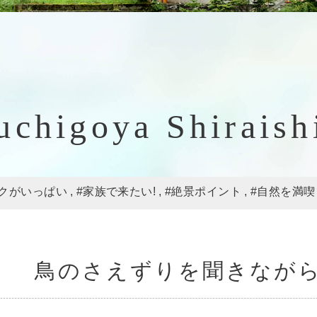
uchigoya Shiraish
ワクがいっぱい
#家族で来たい!
#絶景ポイント
#自然を満喫
鳥のさえずりを聞きなが