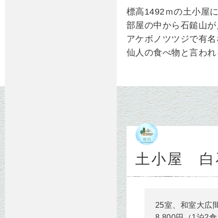
標高1492ｍの土小
部屋の中から石鎚山が
アケボノツツジで有名
仙人の食べ物と言われ
土小屋 白
25室、和室大広
8,800円（1泊2