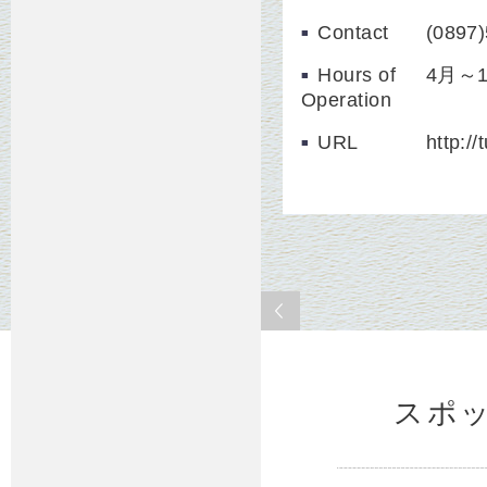
Contact
(0897
Hours of
4月～
Operation
URL
http:/
スポ