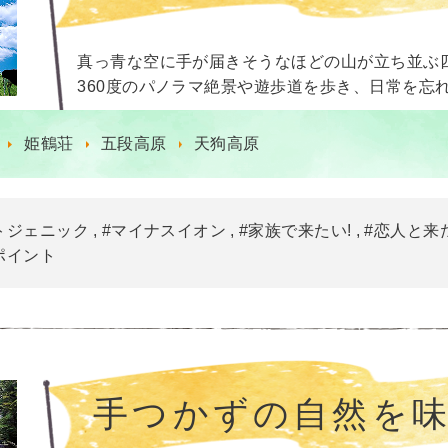
真っ青な空に手が届きそうなほどの山が立ち並ぶ
360度のパノラマ絶景や遊歩道を歩き、日常を忘
姫鶴荘
五段高原
天狗高原
トジェニック
#マイナスイオン
#家族で来たい!
#恋人と来
ポイント
手つかずの自然を