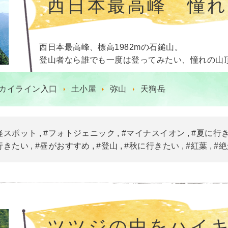
西日本最高峰 憧
西日本最高峰、標高1982mの石鎚山。
登山者なら誰でも一度は登ってみたい、憧れの山
カイライン入口
土小屋
弥山
天狗岳
軽スポット
#フォトジェニック
#マイナスイオン
#夏に行
行きたい
#昼がおすすめ
#登山
#秋に行きたい
#紅葉
#
ツツジの中をハイキ