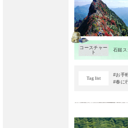
コースチャー
石鎚ス
ト
#お手
Tag list
#春に