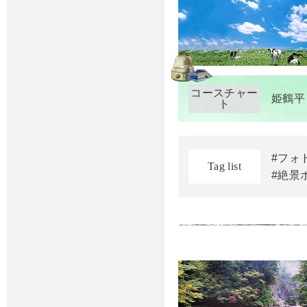
コースチャー
姫鶴平
ト
#フォ
Tag list
#絶景