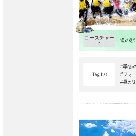
コースチャー
道の駅
ト
#季節
Tag list
#フォ
#昼が