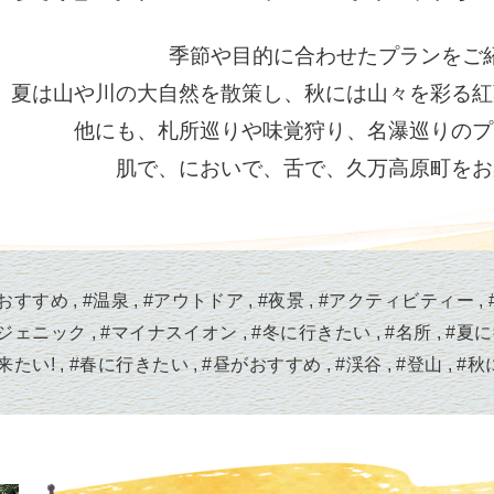
季節や目的に合わせたプランをご
、夏は山や川の大自然を散策し、秋には山々を彩る紅
他にも、札所巡りや味覚狩り、名瀑巡りのプ
肌で、においで、舌で、久万高原町をお
おすすめ
#
温泉
#
アウトドア
#
夜景
#
アクティビティー
ジェニック
#
マイナスイオン
#
冬に行きたい
#
名所
#
夏に
来たい!
#
春に行きたい
#
昼がおすすめ
#
渓谷
#
登山
#
秋