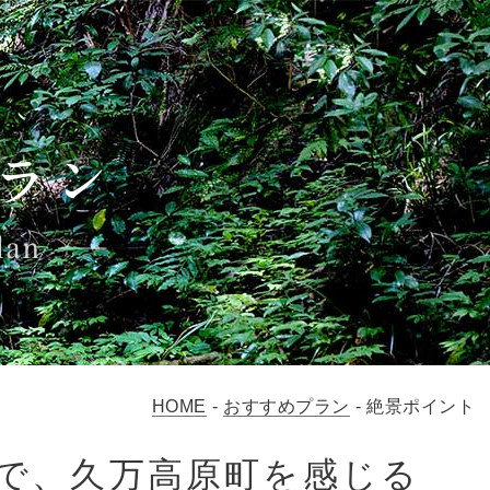
HOME
-
おすすめプラン
-
絶景ポイント
で、久万高原町を感じる