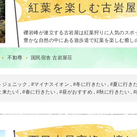
紅葉を楽しむ古岩
礫岩峰が連立する古岩屋は紅葉狩りに人気のスポ
豊かな自然の中にある遊歩道で紅葉を楽しむ癒し
不動尊
国民宿舎 古岩屋荘
トジェニック
#マイナスイオン
#冬に行きたい
#夏に行き
と来たい!
#春に行きたい
#昼がおすすめ
#秋に行きたい