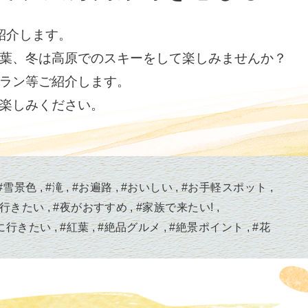
紹介します。
葉、冬は高原でのスキーをして楽しみませんか？
ラン等ご紹介します。
楽しみください。
#
雪景色
#
滝
#
お遍路
#
おいしい
#
お手軽スポット
行きたい
#
夜がおすすめ
#
家族で来たい!
に行きたい
#
紅葉
#
絶品グルメ
#
絶景ポイント
#
花