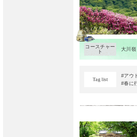
コースチャー
大川嶺
ト
#アウ
Tag list
#春に