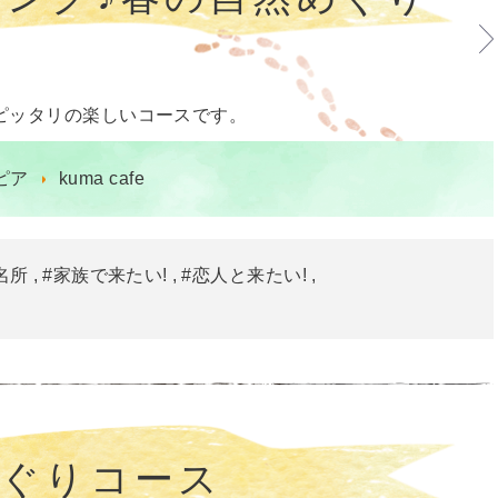
ピッタリの楽しいコースです。
ピア
kuma cafe
名所
#家族で来たい!
#恋人と来たい!
めぐりコース