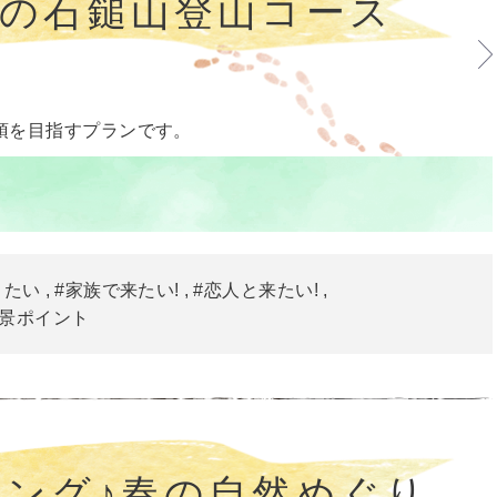
れの石鎚山登山コース
頂を目指すプランです。
きたい
#家族で来たい!
#恋人と来たい!
絶景ポイント
ング♪春の自然めぐり