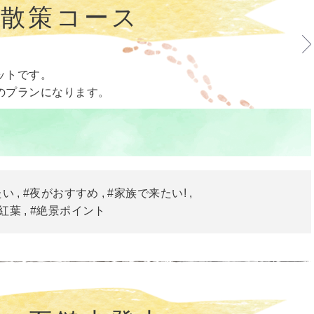
屋散策コース
ットです。
のプランになります。
たい
#夜がおすすめ
#家族で来たい!
#紅葉
#絶景ポイント