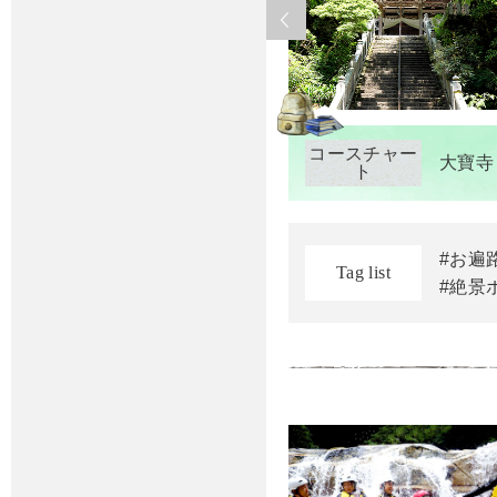
コースチャー
大寶寺
ト
#お遍
Tag list
#絶景