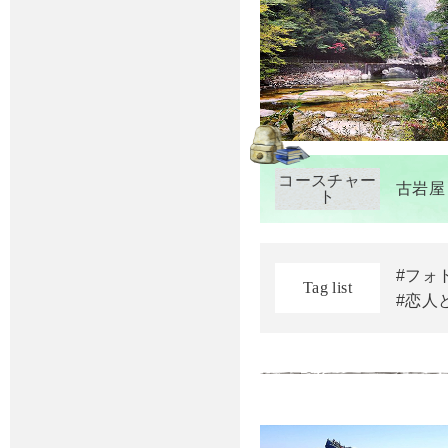
コースチャー
古岩屋
ト
#フォ
Tag list
#恋人