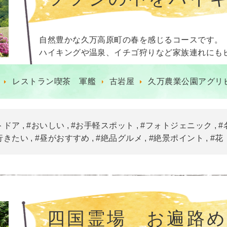
自然豊かな久万高原町の春を感じるコースです。
ハイキングや温泉、イチゴ狩りなど家族連れにも
レストラン喫茶 軍艦
古岩屋
久万農業公園アグリ
トドア
#おいしい
#お手軽スポット
#フォトジェニック
#
行きたい
#昼がおすすめ
#絶品グルメ
#絶景ポイント
#花
四国霊場 お遍路