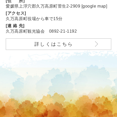
[
住
所]
愛媛県上浮穴郡久万高原町菅生2-2909 [
google map
]
[アクセス]
久万高原町役場から車で15分
[
連絡
先]
久万高原町観光協会
0892-21-1192
詳しくはこちら