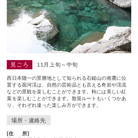
見ごろ
11月上旬～中旬
西日本随一の景勝地として知られる石鎚山の南麓に位
置する面河渓は、自然の芸術品とも言える奇岩や渓流
などの景観を楽しむことができます。秋には美しい紅
葉を楽しむことができます。散策ルートもいくつかあ
り、それぞれ違った楽しみ方ができます。
場所・連絡先
[
住
所]