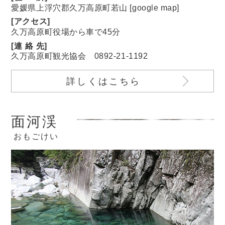
愛媛県上浮穴郡久万高原町若山 [
google map
]
[アクセス]
久万高原町役場から車で45分
[
連絡
先]
久万高原町観光協会
0892-21-1192
詳しくはこちら
面河渓
おもごけい