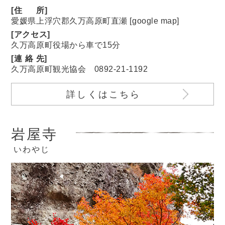
[
住
所]
愛媛県上浮穴郡久万高原町直瀬 [
google map
]
[アクセス]
久万高原町役場から車で15分
[
連絡
先]
久万高原町観光協会
0892-21-1192
詳しくはこちら
岩屋寺
いわやじ