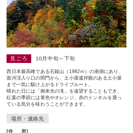
見ごろ
10月中旬～下旬
西日本最高峰である石鎚山（1982ｍ）の南側にあり、
面河渓入り口の関門から、
土小屋遙拝殿のある土小屋
まで一気に駆け上がるドライブルート。
晴れた日には「御来光の滝」を遠望することもでき、
紅葉の季節には黄色やオレンジ、
赤のトンネルを通っ
ている気分を味わうことができます。
場所・連絡先
[
住
所]