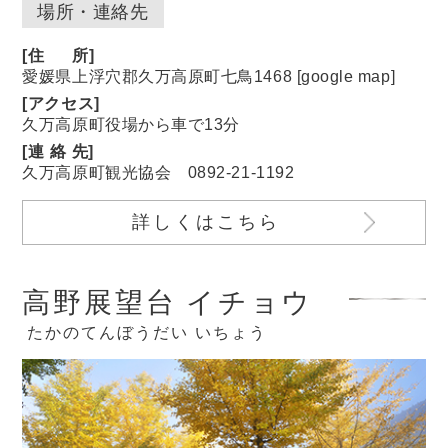
場所・連絡先
[
住
所]
愛媛県上浮穴郡久万高原町七鳥1468 [
google map
]
[アクセス]
久万高原町役場から車で13分
[
連絡
先]
久万高原町観光協会
0892-21-1192
詳しくはこちら
高野展望台 イチョウ
たかのてんぼうだい いちょう