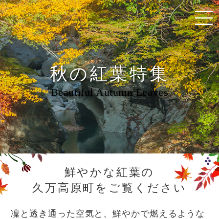
秋の紅葉特集
Beautiful Autumn Leaves
鮮やかな紅葉の
久万高原町をご覧ください
凜と透き通った空気と、鮮やかで燃えるような