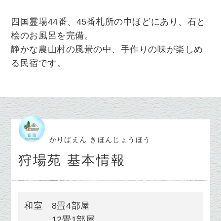
四国霊場44番、45番札所の中ほどにあり、石と
桧のお風呂を完備。
静かな農山村の風景
の中、手作りの味が楽しめ
る民宿です。
かりばえん きほんじょうほう
狩場苑 基本情報
和室 8畳4部屋
12畳1部屋