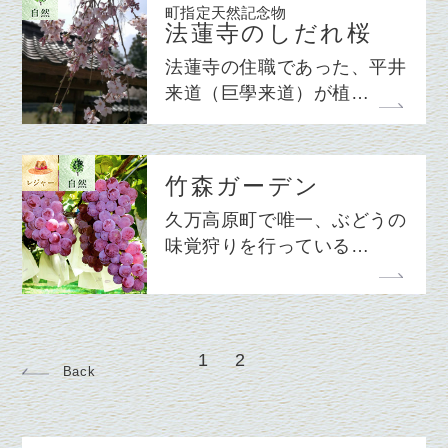
町指定天然記念物
法蓮寺のしだれ桜
法蓮寺の住職であった、平井
来道（巨學来道）が植…
竹森ガーデン
久万高原町で唯一、ぶどうの
味覚狩りを行っている…
1
2
Back