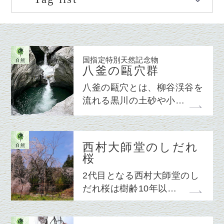
国指定特別天然記念物
八釜の甌穴群
八釜の甌穴とは、柳谷渓谷を
流れる黒川の土砂や小…
西村大師堂のしだれ
桜
2代目となる西村大師堂のし
だれ桜は樹齢10年以…