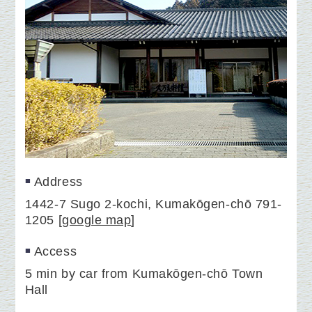
Address
1442-7 Sugo 2-kochi, Kumakōgen-chō 791-
1205
[
google map
]
Access
5 min by car from Kumakōgen-chō Town
Hall