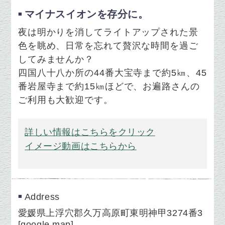
マイナスイオンを存分に。
夜は明かりを消してライトアップされた景
色を眺め、日常を忘れて贅沢な時間を過ご
してみませんか？
四国八十八か所の44番大宝寺まで約5㎞、45
番岩屋寺まで約15㎞ほどで、お遍路さんの
ご利用も大歓迎です。
詳しい情報はこちらをクリック
イメージ動画はこちらから
Address
愛媛県上浮穴郡久万高原町東明神甲3274番3
[
google map
]