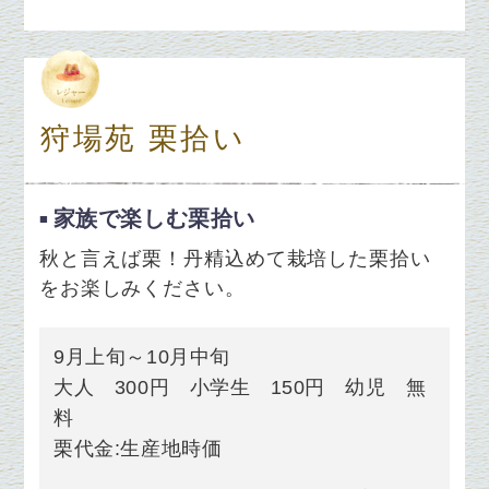
狩場苑 栗拾い
家族で楽しむ栗拾い
秋と言えば栗！丹精込めて栽培した栗拾い
をお楽しみください。
9月上旬～10月中旬
大人 300円 小学生 150円 幼児 無
料
栗代金:生産地時価