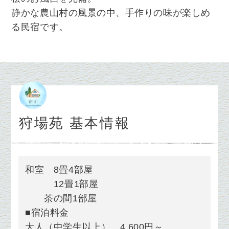
静かな農山村の風景
の中、手作りの味が楽しめ
る民宿です。
狩場苑 基本情報
和室 8畳4部屋
12畳1部屋
茶の間1部屋
■宿泊料金
大人（中学生以上） 4,600円～