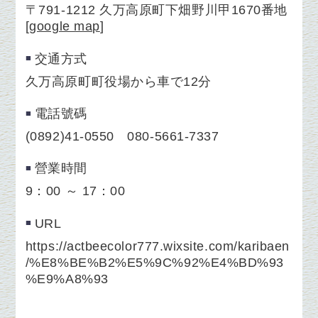
〒791-1212 久万高原町下畑野川甲1670番地
[
google map
]
交通方式
久万高原町町役場から車で12分
電話號碼
(0892)41-0550 080-5661-7337
營業時間
9：00 ～ 17：00
URL
https://actbeecolor777.wixsite.com/karibaen
/%E8%BE%B2%E5%9C%92%E4%BD%93
%E9%A8%93