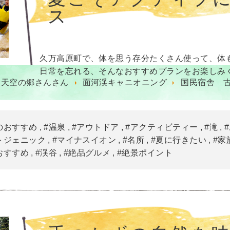
ス
久万高原町で、体を思う存分たくさん使って、体
日常を忘れる、そんなおすすめプランをお楽しみ
 天空の郷さんさん
面河渓キャニオニング
国民宿舎 
のおすすめ
#温泉
#アウトドア
#アクティビティー
#滝
トジェニック
#マイナスイオン
#名所
#夏に行きたい
#家
おすすめ
#渓谷
#絶品グルメ
#絶景ポイント