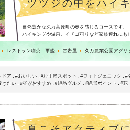
ツツジの中をハイキ
自然豊かな久万高原町の春を感じるコースです。
ハイキングや温泉、イチゴ狩りなど家族連れにも
レストラン喫茶 軍艦
古岩屋
久万農業公園アグリ
トドア
#おいしい
#お手軽スポット
#フォトジェニック
#
行きたい
#昼がおすすめ
#絶品グルメ
#絶景ポイント
#花
夏こそアクティブ