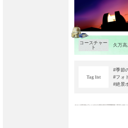
コースチャー
久万高
ト
#季節
Tag list
#フォ
#絶景