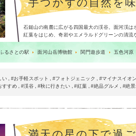
手つかずの自然を
石鎚山の南麓に広がる四国最大の渓谷。面河渓は
紅葉をはじめ、奇岩やエメラルドグリーンの清流
ふるさとの駅
面河山岳博物館
関門遊歩道
五色河原
しい
#お手軽スポット
#フォトジェニック
#マイナスイオ
おすすめ
#渓谷
#秋に行きたい
#紅葉
#絶品グルメ
#絶
満天の星の下で過