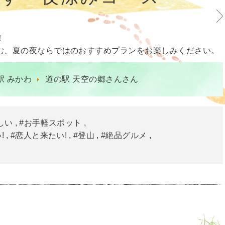
！
む、夏の夜ならではのおすすめプランをお楽しみください。
駅 みかわ
道の駅 天空の郷さんさん
しい
#お手軽スポット
!
#恋人と来たい!
#登山
#絶品グルメ