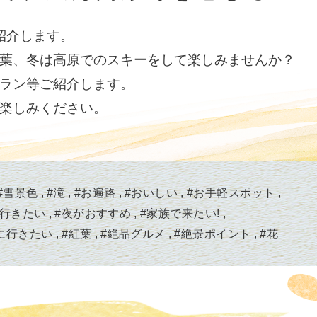
紹介します。
葉、冬は高原でのスキーをして楽しみませんか？
ラン等ご紹介します。
楽しみください。
#
雪景色
#
滝
#
お遍路
#
おいしい
#
お手軽スポット
行きたい
#
夜がおすすめ
#
家族で来たい!
に行きたい
#
紅葉
#
絶品グルメ
#
絶景ポイント
#
花