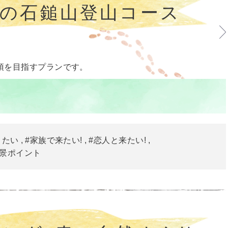
れの石鎚山登山コース
頂を目指すプランです。
きたい
#家族で来たい!
#恋人と来たい!
絶景ポイント