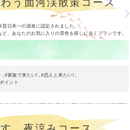
味わう面河渓散策コース
水質日本一の源泉に認定されました。
など、あなたのお気に入りの景色を探しに歩くプランです。
ン
#家族で来たい!
#恋人と来たい!
景ポイント
ごす 夜涼みコース