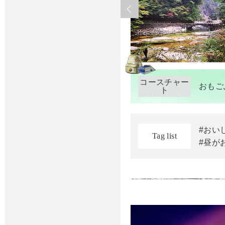
コースチャー
おもご
ト
#おい
Tag list
#昼が