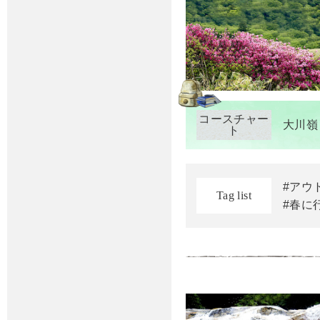
コースチャー
大川嶺
ト
#アウ
Tag list
#春に