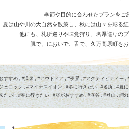
季節や目的に合わせたプランをご
、夏は山や川の大自然を散策し、秋には山々を彩る紅
他にも、札所巡りや味覚狩り、名瀑巡りのプ
肌で、においで、舌で、久万高原町をお
おすすめ
#
温泉
#
アウトドア
#
夜景
#
アクティビティー
ジェニック
#
マイナスイオン
#
冬に行きたい
#
名所
#
夏に
来たい!
#
春に行きたい
#
昼がおすすめ
#
渓谷
#
登山
#
秋