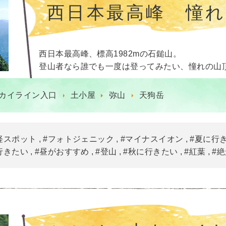
西日本最高峰 憧
西日本最高峰、標高1982mの石鎚山。
登山者なら誰でも一度は登ってみたい、憧れの山
カイライン入口
土小屋
弥山
天狗岳
軽スポット
#フォトジェニック
#マイナスイオン
#夏に行
行きたい
#昼がおすすめ
#登山
#秋に行きたい
#紅葉
#