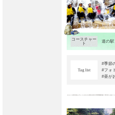
コースチャー
道の駅
ト
#季節
Tag list
#フォ
#昼が