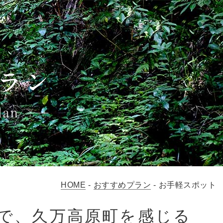
HOME
-
おすすめプラン
-
お手軽スポット
で、久万高原町を感じる