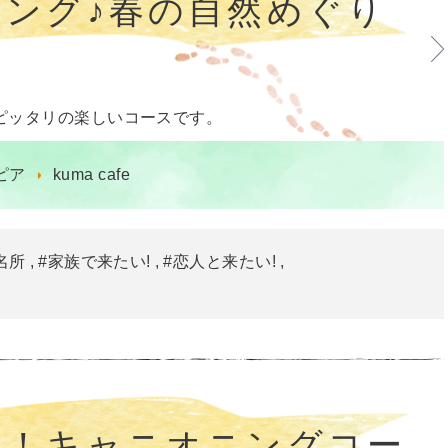
ング♪春の自然めぐり
ピッタリの楽しいコースです。
ピア
kuma cafe
名所
#家族で来たい!
#恋人と来たい!
に！キャニオニングコー