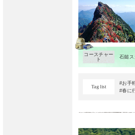
コースチャー
石鎚ス
ト
#お手
Tag list
#春に