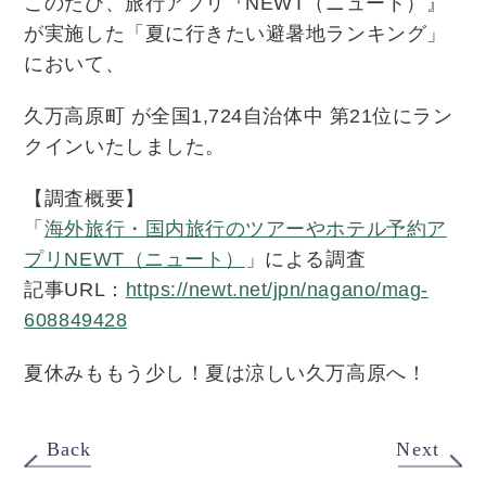
このたび、旅行アプリ『
NEWT
（ニュート）』
が実施した「夏に行きたい避暑地ランキング」
において、
久万高原町 が全国
1,724
自治体中 第
21
位にラン
クインいたしました。
【調査概要】
「
海外旅行・国内旅行のツアーやホテル予約ア
プリNEWT（ニュート）
」による調査
記事
URL
：
https://newt.net/jpn/nagano/mag-
608849428
夏休みももう少し！夏は涼しい久万高原へ！
Back
Next