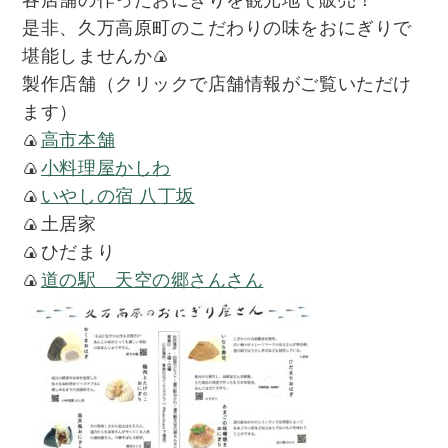
各店舗の作ったおにぎりを観光地で販売！
是非、久万高原町のこだわりの味をおにぎりで
堪能しませんか🍙
製作店舗（クリックで店舗情報がご覧いただけ
ます）
🍙
高市本舗
🍙
小料理屋かしわ
🍙
いやしの宿 八丁坂
🍙土居家
🍙ひだまり
🍙
道の駅 天空の郷さんさん