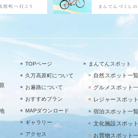
TOPページ
まんてんスポット
自然スポット一
久万高原町について
原
お遍路について
グルメスポット
おすすめプラン
レジャースポッ
地
MAPダウンロード
宿泊スポット一
ギャラリー
文化施設スポッ
アクセス
お買物スポット