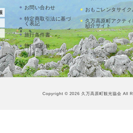
お問い合わせ
おもごレンタサイク
報
特定商取引法に基づ
久万高原町アクティ
く表記
紹介サイト
旅行条件書
旅行業約款
Copyright
©
2026
久万高原町観光協会 All Righ