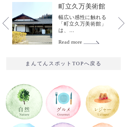
町立久万美術館
の
幅広い感性に触れる
「町立久万美術館」
は、…
Read more
まんてんスポットTOPへ戻る