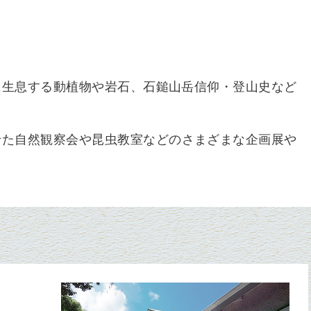
に生息する動植物や岩石、石鎚山岳信仰・登山史など
せた自然観察会や昆虫教室などのさまざまな企画展や