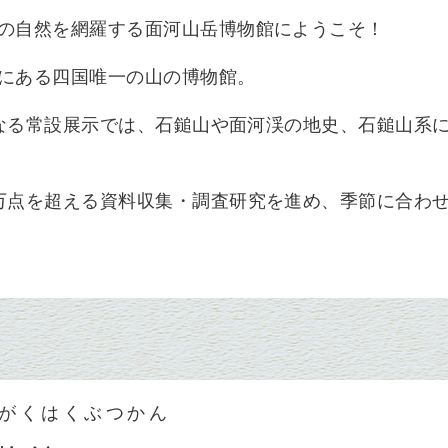
の自然を網羅する面河山岳博物館にようこそ！
にある四国唯一の山の博物館。
なる常設展示では、石鎚山や面河渓の地史、石鎚山系
万点を超える資料収集・調査研究を進め、季節に合わ
がくはくぶつかん