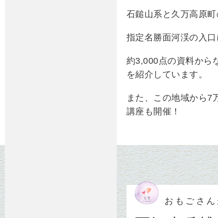
石鎚山系と久万高原町
指定名勝面河渓の入口
約
3,000
点の資料から
を紹介しています。
また、この地域から
7
講座も開催！
おもごさん