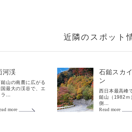
近隣のスポット
面河渓
石鎚スカ
ン
石鎚山の南麓に広がる
四国最大の渓谷で、エ
西日本最高峰
メラ…
鎚山（1982
側…
ead more
Read more