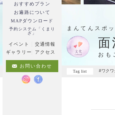
おすすめプラン
お遍路について
MAPダウンロード
まんてんスポ
予約システム「くまり
ざ」
面
イベント
交通情報
ギャラリー
アクセス
おも
お問い合わせ
#ワク
Tag list