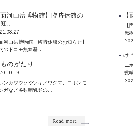
【面河山岳博物館】臨時休館の
【
お知…
【
21.08.27
無
202
面河山岳博物館・臨時休館のお知らせ】
内のドコモ無線基…
け
けものがたり
ニ
20.10.19
数
202
ホンカワウソやツキノワグマ、ニホンモ
ンガなど多数哺乳類の…
Read more