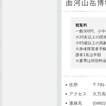
面河山岳博
観覧料
一般300円、小中
※20名以上の団
※65歳以上の高
※身体障害者手
護者1名は半額
※夏季は特別料
住所
〒79
アクセス
久万高
連絡先
(0892