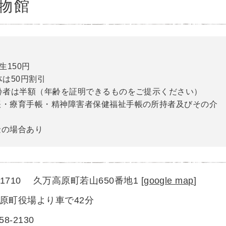
物館
生150円
体は50円割引
齢者は半額（年齢を証明できるものをご提示ください）
帳・療育手帳・精神障害者保健福祉手帳の所持者及びその介
金の場合あり
1-1710 久万高原町若山650番地1
[
google map
]
原町役場より車で42分
)58-2130