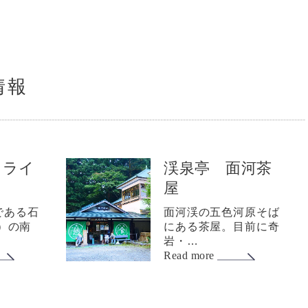
情報
イライ
渓泉亭 面河茶
屋
である石
面河渓の五色河原そば
ｍ）の南
にある茶屋。目前に奇
岩・…
Read more