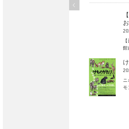
20
【
館
20
ニ
モ