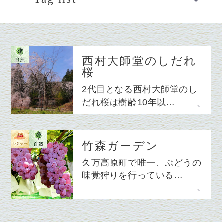
西村大師堂のしだれ
桜
2代目となる西村大師堂のし
だれ桜は樹齢10年以…
竹森ガーデン
久万高原町で唯一、ぶどうの
味覚狩りを行っている…