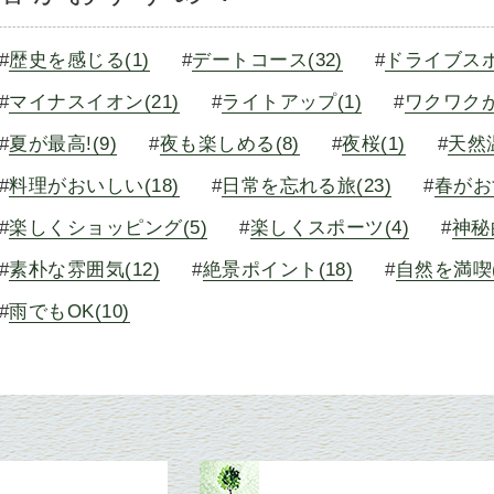
#
歴史を感じる(1)
#
デートコース(32)
#
ドライブスポ
#
マイナスイオン(21)
#
ライトアップ(1)
#
ワクワクが
#
夏が最高!(9)
#
夜も楽しめる(8)
#
夜桜(1)
#
天然温
#
料理がおいしい(18)
#
日常を忘れる旅(23)
#
春がお
#
楽しくショッピング(5)
#
楽しくスポーツ(4)
#
神秘
#
素朴な雰囲気(12)
#
絶景ポイント(18)
#
自然を満喫(
#
雨でもOK(10)