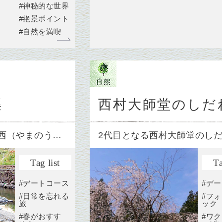
#神秘的な世界
#絶景ポイント
#自然を満喫
渠
西村大師堂のしだ
西（やまのう…
2代目となる西村大師堂のし
Tag list
Ta
#デートコース
#デ
#日常を忘れる
#フ
旅
ック
#春がおすす
#ワ