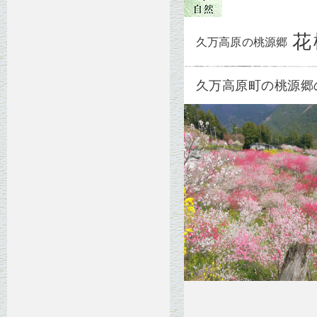
花
久万高原の桃源郷
久万高原町の桃源郷