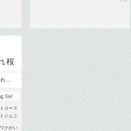
れ桜
だれ…
g list
ートコース
ォトジェニ
クワクがい