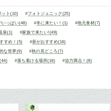
ット(10)
#
フォトジェニック(25)
いっぱい(48)
#
冬に来たい！(1)
#
地元食材(7)
泉(1)
#
家族で来たい!(49)
すすめ！(5)
#
昼がおすすめ(16)
的な世界(9)
#
秋の見どころ(7)
44)
#
落ち着ける場所(18)
#
迫力満点！(8)