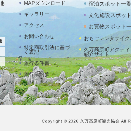
地
MAPダウンロード
宿泊スポット一
ギャラリー
文化施設スポッ
アクセス
お買物スポット
お問い合わせ
おもごレンタサイク
報
特定商取引法に基づ
久万高原町アクティ
く表記
紹介サイト
旅行条件書
旅行業約款
Copyright
©
2026
久万高原町観光協会 All Righ