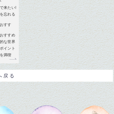
い
で来たい!
常を忘れる
がおすす
がおすすめ
秘的な世界
景ポイント
然を満喫
へ戻る