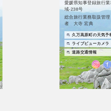
愛媛県知事登録旅行業
域-238号
総合旅行業務取扱管理
者 大寺 宏典
久万高原町の天気予
ライブビューカメラ
道路交通情報