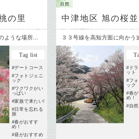
桃の里
中津地区 旭の桜
のような場所…
３３号線を高知方面に向かう
Tag list
Ta
#デートコース
#ド
ット
#フォトジェニ
ック
#フ
ック
#ワクワクがい
っぱい
#春
め！
#家族で来たい!
#自
#日常を忘れる
旅
#春がおすす
め！
#昼がおすすめ