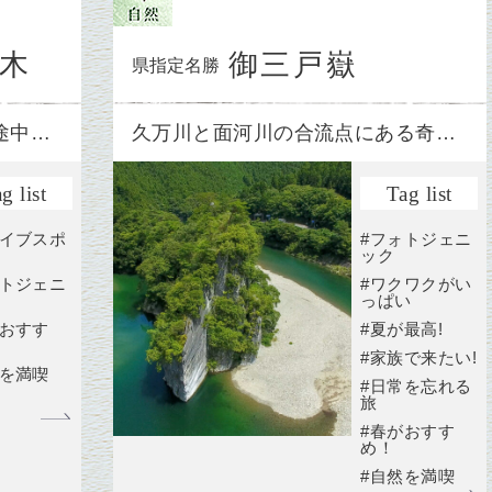
並木
御三戸嶽
県指定名勝
途中…
久万川と面河川の合流点にある奇…
g list
Tag list
ライブスポ
#フォトジェニ
ック
ォトジェニ
#ワクワクがい
っぱい
がおすす
#夏が最高!
#家族で来たい!
然を満喫
#日常を忘れる
旅
#春がおすす
め！
#自然を満喫