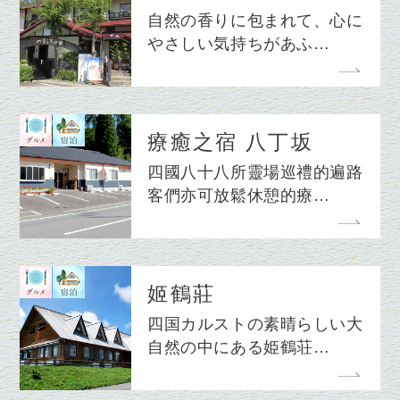
自然の香りに包まれて、心に
やさしい気持ちがあふ…
療癒之宿 八丁坂
四國八十八所靈場巡禮的遍路
客們亦可放鬆休憩的療…
姬鶴莊
四国カルストの素晴らしい大
自然の中にある姫鶴荘…