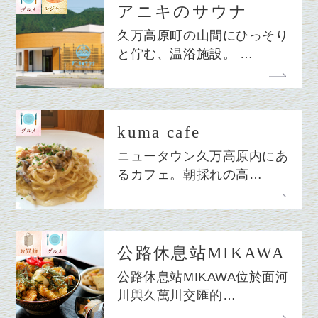
アニキのサウナ
久万高原町の山間にひっそり
と佇む、温浴施設。 …
kuma cafe
ニュータウン久万高原内にあ
るカフェ。朝採れの高…
公路休息站MIKAWA
公路休息站MIKAWA位於面河
川與久萬川交匯的…