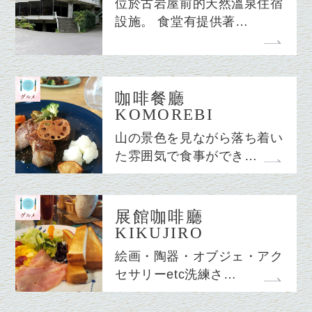
位於古岩屋前的天然溫泉住宿
設施。 食堂有提供著…
咖啡餐廳
KOMOREBI
山の景色を見ながら落ち着い
た雰囲気で食事ができ…
展館咖啡廳
KIKUJIRO
絵画・陶器・オブジェ・アク
セサリーetc洗練さ…