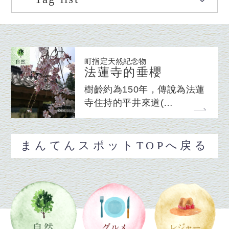
町指定天然紀念物
法蓮寺的垂櫻
樹齡約為150年，傳說為法蓮
寺住持的平井來道(…
まんてんスポットTOPへ戻る